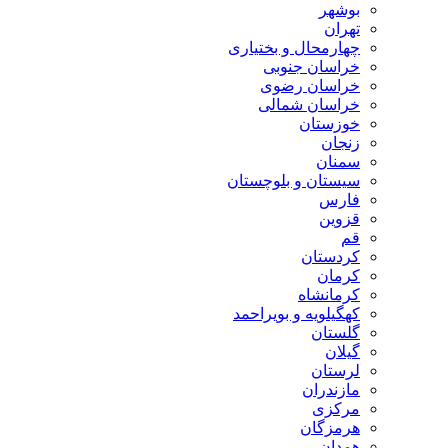
بوشهر
تهران
چهارمحال و بختیاری
خراسان جنوبی
خراسان رضوی
خراسان شمالی
خوزستان
زنجان
سمنان
سیستان و بلوچستان
فارس
قزوین
قم
کردستان
کرمان
کرمانشاه
کهگیلویه و بویراحمد
گلستان
گیلان
لرستان
مازندران
مرکزی
هرمزگان
همدان