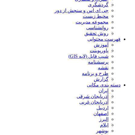
گردشگری
جی ای اس و سنجش از دور
محیط زیست
مجموعه مدیریت
روانشناسی
روش تحقیق
فهرست محتوایی
آموزش
پاورپوینت
شیپ فایل (لایه GIS)
پرسشنامه
نقشه
طرح و برنامه
گزارش
دسته بندی مکانی
ایران
آذربایجان شرقی
آذربایجان غربی
اردبیل
اصفهان
البرز
ایلام
بوشهر