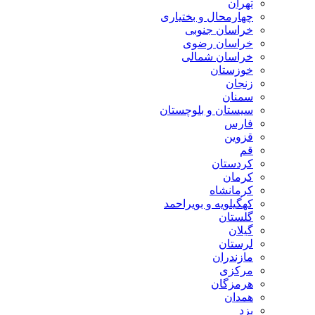
تهران
چهارمحال و بختیاری
خراسان جنوبی
خراسان رضوی
خراسان شمالی
خوزستان
زنجان
سمنان
سیستان و بلوچستان
فارس
قزوین
قم
کردستان
کرمان
کرمانشاه
کهگیلویه و بویراحمد
گلستان
گیلان
لرستان
مازندران
مرکزی
هرمزگان
همدان
یزد