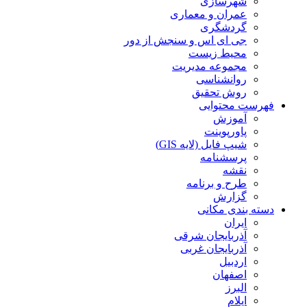
شهرسازی
عمران و معماری
گردشگری
جی ای اس و سنجش از دور
محیط زیست
مجموعه مدیریت
روانشناسی
روش تحقیق
فهرست محتوایی
آموزش
پاورپوینت
شیپ فایل (لایه GIS)
پرسشنامه
نقشه
طرح و برنامه
گزارش
دسته بندی مکانی
ایران
آذربایجان شرقی
آذربایجان غربی
اردبیل
اصفهان
البرز
ایلام