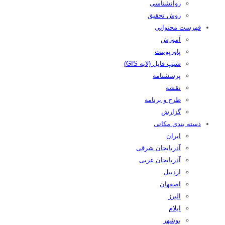
روانشناسی
روش تحقیق
فهرست محتوایی
آموزش
پاورپوینت
شیپ فایل (لایه GIS)
پرسشنامه
نقشه
طرح و برنامه
گزارش
دسته بندی مکانی
ایران
آذربایجان شرقی
آذربایجان غربی
اردبیل
اصفهان
البرز
ایلام
بوشهر