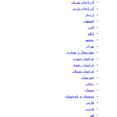
آذربایجان شرقی
آذربایجان غربی
اردبیل
اصفهان
البرز
ایلام
بوشهر
تهران
چهارمحال و بختیاری
خراسان جنوبی
خراسان رضوی
خراسان شمالی
خوزستان
زنجان
سمنان
سیستان و بلوچستان
فارس
قزوین
قم