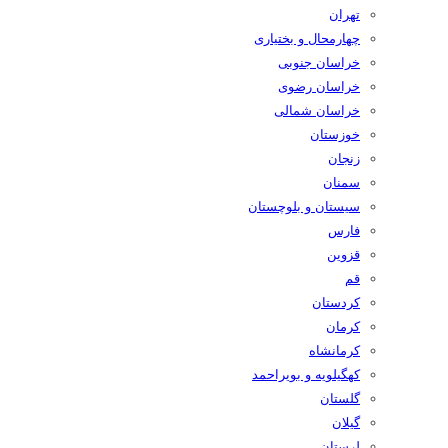
تهران
چهارمحال و بختیاری
خراسان جنوبی
خراسان رضوی
خراسان شمالی
خوزستان
زنجان
سمنان
سیستان و بلوچستان
فارس
قزوین
قم
کردستان
کرمان
کرمانشاه
کهگیلویه و بویراحمد
گلستان
گیلان
لرستان