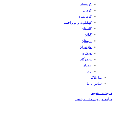
کردستان
کرمان
کرمانشاه
کهگیلویه و بویراحمد
گلستان
گیلان
لرستان
مازندران
مرکزی
هرمزگان
همدان
یزد
متا بلاگ
تماس با ما
فروشنده شوید
درآمد میلیونی داشته باشید