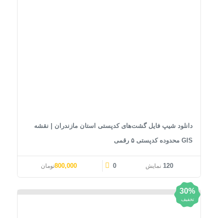
دانلود شیپ فایل گشت‌های کدپستی استان مازندران | نقشه
GIS محدوده کدپستی ۵ رقمی
قیمت اصلی: 1,000,000تومان بود.
قیمت فعلی: 800,000تومان.
800,000
0
120
نمایش
تومان
30%
تخفیف