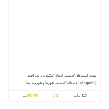
نقشه گشت‌های کدپستی استان کهگیلویه و بویراحمد
(Shapefile) | لایه GIS کدپستی شهرها و شهرستان‌ها
قیمت اصلی: 1,000,000تومان بود.
قیمت فعلی: 600,000تومان.
600,000
0
113
نمایش
تومان