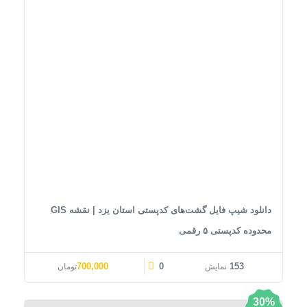
دانلود شیپ فایل گشت‌های کدپستی استان یزد | نقشه GIS
محدوده کدپستی ۵ رقمی
قیمت اصلی: 1,000,000تومان بود.
قیمت فعلی: 700,000تومان.
700,000
0
153
نمایش
تومان
30%