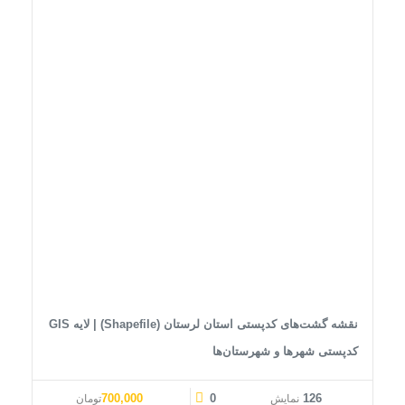
نقشه گشت‌های کدپستی استان لرستان (Shapefile) | لایه GIS
کدپستی شهرها و شهرستان‌ها
قیمت اصلی: 1,000,000تومان بود.
قیمت فعلی: 700,000تومان.
700,000
0
126
نمایش
تومان