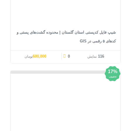
شیپ فایل کدپستی استان گلستان | محدوده گشت‌های پستی و
کدهای ۵ رقمی در GIS
قیمت اصلی: 1,000,000تومان بود.
قیمت فعلی: 600,000تومان.
600,000
0
116
نمایش
تومان
17%
تخفیف