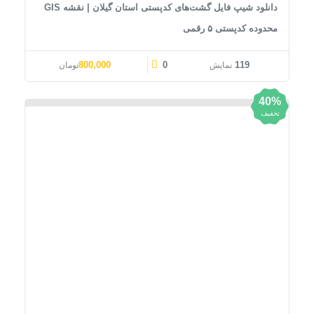
دانلود شیپ فایل گشت‌های کدپستی استان گیلان | نقشه GIS
محدوده کدپستی ۵ رقمی
قیمت اصلی: 1,000,000تومان بود.
قیمت فعلی: 800,000تومان.
800,000
0
119
نمایش
تومان
40%
تخفیف