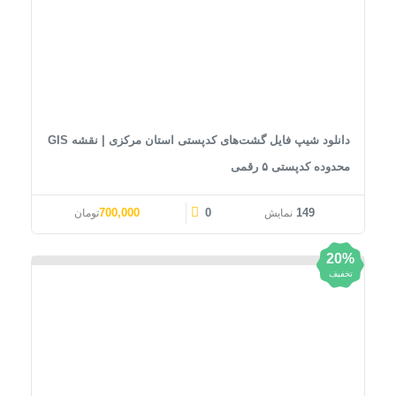
دانلود شیپ فایل گشت‌های کدپستی استان مرکزی | نقشه GIS
محدوده کدپستی ۵ رقمی
قیمت اصلی: 1,000,000تومان بود.
قیمت فعلی: 700,000تومان.
700,000
0
149
نمایش
تومان
20%
تخفیف