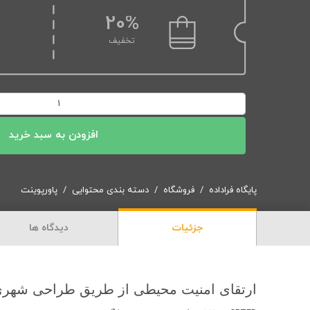
20%
تخفیف
پاورپوینت
ارتقای
امنیت
افزودن به سبد خرید
محیطی
از
طریق
پایگاه فراداده
فروشگاه
دسته بندی محتوایی
پاورپوینت
طراحی
شهری
جزئیات
دیدگاه ها
عدد
ارتقای امنیت محیطی از طریق طراحی شهر