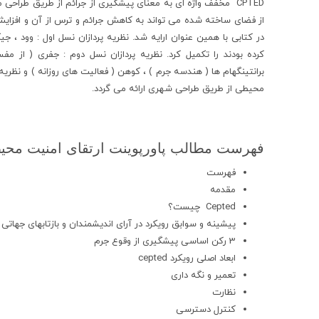
CPTED مخفف واژه ای به معنای پیشگیری از جرائم از طریق طرا
از فضای ساخته شده می تواند به کاهش جرائم و ترس از آن و افزا
در کتابی با همین عنوان ارایه شد. نظریه پردازان نسل اول : وود ، 
کرده بودند را تکمیل کرد. نظریه پردازان نسل دوم : جفری ( از مفس
برانتینگهام ها ( هندسه جرم ) ، کوهن ( فعالیت های روزانه ) و نظری
محیطی از طریق طراحی شهری ارائه می گردد.
فهرست مطالب پاورپوینت ارتقای امنیت مح
فهرست
مقدمه
Cepted چیست؟
پیشینه و سوابق رویکرد در آرای اندیشمندان و بازتابهای جهاتی
3 رکن اساسی پیشگیری از وقوع جرم
ابعاد اصلی رویکرد cepted
تعمیر و نگه داری
نظارت
کنترل دسترسی