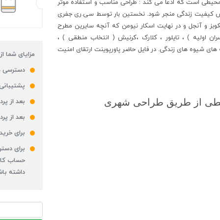
حی محیطی است که ادعا می کند : طراحی مناسب و استفاده موثر
یش کیفیت زندگی منجر شود. نخستین بار توسط سی.ری جفری
جیکوبز و آنجل و در نهایت اسکار نیومن که آنچه سایرین مطرح
ران اولیه ) ، تایلور ، کلارک ،کرنیش ( انتخاب منطقی ) ،
ه های شیوه های زندگی. در فایل حاضر پاورپوینت ارتقای امنیت
مزایای شما از
دسترسی 
پشتیبانی 24 ساعت
یطی از طریق طراحی شهری
بعد از پ
بعد از پر
برای خرید
برای دستر
حساب کار
داشته باش
پاورپوینت
ارتقای