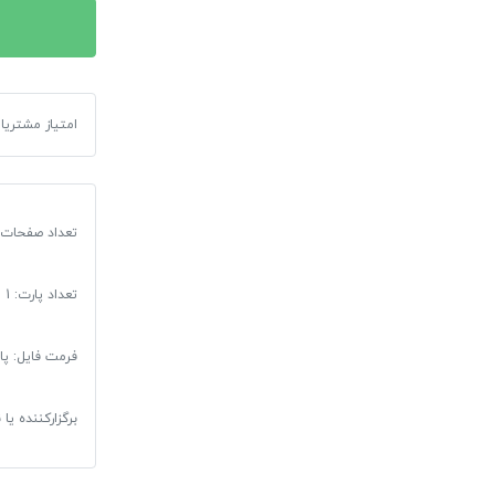
امنیت
محیطی
از
طریق
امتیاز مشتریا
پاورپوینت ار
طراحی
شهری
عدد
تعداد صفحات یا مد
تعداد پارت: 1
فرمت فایل
:
پا
برگزارکننده یا