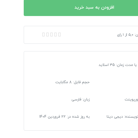
افزودن به سبد خرید
ن:
۵,۰
از
۱
رای
تقای امنیت محیطی از طریق طراحی شهری
ت زمان: 35 اسلاید
حجم فایل: 8 مگابایت
ورپوینت
زبان: فارسی
 نویسنده: دیجی دیتا
به روز شده در:
22 فروردین 1404