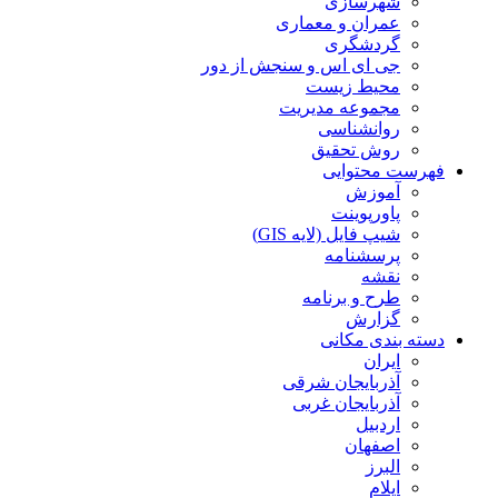
شهرسازی
عمران و معماری
گردشگری
جی ای اس و سنجش از دور
محیط زیست
مجموعه مدیریت
روانشناسی
روش تحقیق
فهرست محتوایی
آموزش
پاورپوینت
شیپ فایل (لایه GIS)
پرسشنامه
نقشه
طرح و برنامه
گزارش
دسته بندی مکانی
ایران
آذربایجان شرقی
آذربایجان غربی
اردبیل
اصفهان
البرز
ایلام