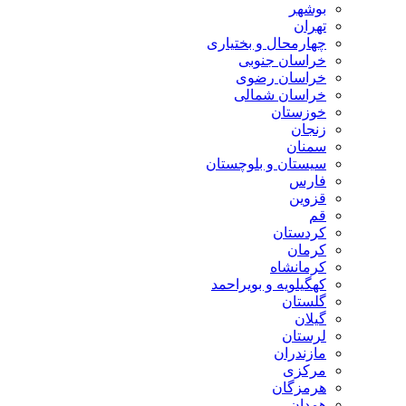
بوشهر
تهران
چهارمحال و بختیاری
خراسان جنوبی
خراسان رضوی
خراسان شمالی
خوزستان
زنجان
سمنان
سیستان و بلوچستان
فارس
قزوین
قم
کردستان
کرمان
کرمانشاه
کهگیلویه و بویراحمد
گلستان
گیلان
لرستان
مازندران
مرکزی
هرمزگان
همدان