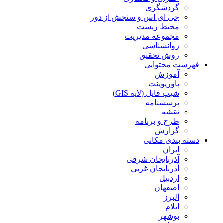
گردشگری
جی ای اس و سنجش از دور
محیط زیست
مجموعه مدیریت
روانشناسی
روش تحقیق
فهرست محتوایی
آموزش
پاورپوینت
شیپ فایل (لایه GIS)
پرسشنامه
نقشه
طرح و برنامه
گزارش
دسته بندی مکانی
ایران
آذربایجان شرقی
آذربایجان غربی
اردبیل
اصفهان
البرز
ایلام
بوشهر