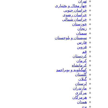
تهران
چهارمحال و بختیاری
خراسان جنوبی
خراسان رضوی
خراسان شمالی
خوزستان
زنجان
سمنان
سیستان و بلوچستان
فارس
قزوین
قم
کردستان
کرمان
کرمانشاه
کهگیلویه و بویراحمد
گلستان
گیلان
لرستان
مازندران
مرکزی
هرمزگان
همدان
یزد