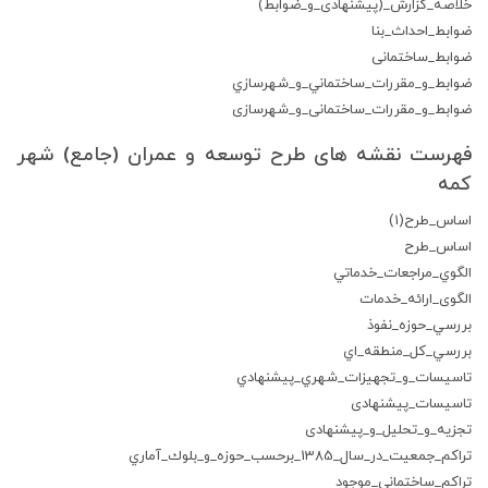
خلاصه_گزارش_(پیشنهادی_و_ضوابط)
ضوابط_احداث_بنا
ضوابط_ساختمانی
ضوابط_و_مقررات_ساختماني_و_شهرسازي
ضوابط_و_مقررات_ساختمانی_و_شهرسازی
فهرست نقشه های طرح توسعه و عمران (جامع) شهر
کمه
اساس_طرح(1)
اساس_طرح
الگوي_مراجعات_خدماتي
الگوی_ارائه_خدمات
بررسي_حوزه_نفوذ
بررسي_كل_منطقه_اي
تاسيسات_و_تجهيزات_شهري_پيشنهادي
تاسیسات_پیشنهادی
تجزیه_و_تحلیل_و_پیشنهادی
تراكم_جمعيت_در_سال_1385_برحسب_حوزه_و_بلوك_آماري
تراكم_ساختماني_موجود