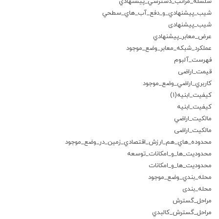
سلسله_مراتب_دسترسي_پيشنهادي
شيب_پيشنهادي_و_دفع_آب_هاي_سطحي
شیب_پیشنهادی
عرض_معابر_پيشنهادي
عملكرد_شبكه_معابر_وضع_موجود
فهرست_آلبوم
قیمت_اراضی
كاربري_اراضي_وضع_موجود
كيفيت_ابنيه(1)
كيفيت_ابنيه
مالكيت_اراضي
مالکیت_اراضی
محدوده_هاي_هم_ارزش_اقتصادي_زمين_در_وضع_موجود
محدوديت_ها_و_امكانات_توسعه
محدودیت_ها_و_امکانات
محله_بندي_وضع_موجود
محله_بندی
مراحل_گسترش
مراحل_گسترش_كالبدي