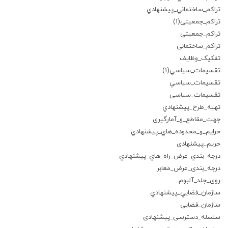
تراكم_ساختماني_پيشنهادي
تراکم_جمعیتی(1)
تراکم_جمعیتی
تراکم_ساختمانی
تفکیک_وظایف
تقسيمات_سياسي(1)
تقسيمات_سياسي
تقسیمات_سیاسی
تهيه_طرح_پيشنهادي
جهت_مقاطع_و_آمارگیری
حرايم_و_محدوده_هاي_پيشنهادي
حریم_پیشنهادی
درجه_بندي_عرض_راه_هاي_پيشنهادي
درجه_بندی_عرض_معابر
روی_جلد_آلبوم
سازمان_فضايي_پيشنهادي
سازمان_فضایی
سلسله_دسترسی_پیشنهادی