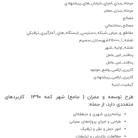
مرحله_بندي_اجراي_خيابان_هاي_پيشنهادي
مرحله_بندی_معابر
مصالح
مصالح_ساختماني
مقاطع_و_عرض_شبكه_دسترسي_ايستگاه_هاي_آمارگيري_ترافيكي
نقشه_1_25000شهرستان_سمیرم
نقشه_اولیه_شهر
پدافند_غير_عامل
پدافند_غیر_عامل
کاربری_اراضی_وضع_موجود
کاربری_اراضی_پیشنهادی
کیفیت_ابنیه
طرح توسعه و عمران ( جامع) شهر کمه 1390 کاربردهای
متعددی دارد، از جمله:
برنامه‌ریزی شهری و منطقه‌ای
طراحی و اجرای پروژه‌های عمرانی
امور حمل و نقل و ترافیک
مطالعات بازاریابی و تبلیغات