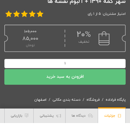
شهر کمه 1390 + آلبوم نقشه ها
امتیاز مشتریان: 5 از 1 رای
106,000
20%
قیمت اصلی: 106,000تومان بود.
85,000
تخفیف
تومان
قیمت فعلی: 85,000تومان.
دانلود
طرح
توسعه
افزودن به سبد خرید
و
عمران
(جامع)
پایگاه فراداده
فروشگاه
دسته بندی مکانی
اصفهان
شهر
کمه
جزئیات
دیدگاه ها
پشتیبانی
بازاریابی
1390
+