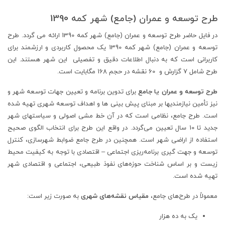
آلبوم
نقشه
طرح توسعه و عمران (جامع) شهر کمه 1390
ها
در فایل حاضر طرح توسعه و عمران (جامع) شهر کمه 1390 ارائه می گردد. طرح
عدد
توسعه و عمران (جامع) شهر کمه 1390 یک محصول کاربردی و ارزشمند برای
کاربرانی است که به دنبال اطلاعات دقیق و تفصیلی این شهر هستند. این
طرح شامل 7 گزارش و 60 نقشه در حجم 168 مگابایت است.
طرح توسعه و عمران یا جامع
برای تدوین برنامه و تعیین جهات توسعه شهر و
نیز تأمین نیازمندیها بر مبنای پیش بینی ها و اهداف توسعه شهری تهیه شده
است. طرح جامع، نظامی است که در آن خط مشی اصولی و سیاستهای شهر
جدید تا 10 سال تعیین می‌گردد. در واقع این طرح برای انتخاب الگوی صحیح
استفاده از اراضی شهر است. همچنین در طرح جامع ضوابط شهرسازی، کنترل
توسعه و جهت گیری برنامه‌ریزی اجتماعی – اقتصادی با توجه به کیفیت محیط
زیست و بر اساس شناخت حوزه‌های نفوذ طبیعی، اجتماعی و اقتصادی شهر
تهیه شده است.
معمولاً در طرح‌های جامع،
مقیاس نقشه‌های شهری
به صورت زیر است:
یک به ده هزار