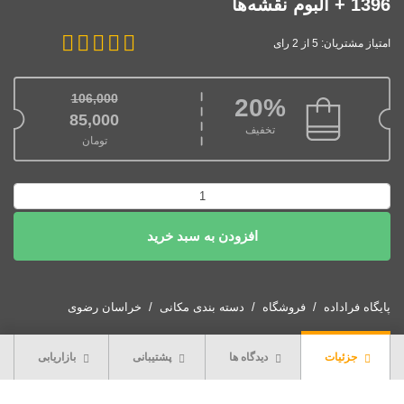
1396 + آلبوم نقشه‌ها
امتیاز مشتریان: 5 از 2 رای
106,000
20%
قیمت اصلی: 106,000تومان بود.
85,000
تخفیف
تومان
قیمت فعلی: 85,000تومان.
دانلود
طرح
افزودن به سبد خرید
جامع
شهر
جدید
گلبهار
پایگاه فراداده
فروشگاه
دسته بندی مکانی
خراسان رضوی
1396
+
جزئیات
دیدگاه ها
پشتیبانی
بازاریابی
آلبوم
نقشه‌ها