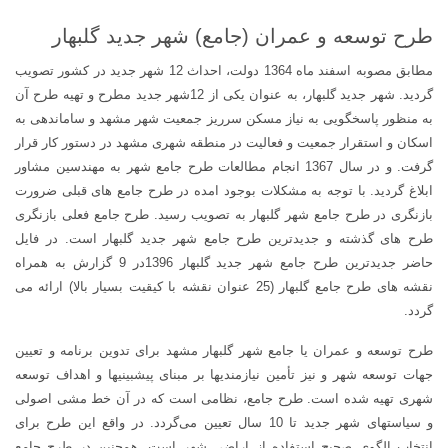
عدد
طرح توسعه و عمران (جامع) شهر جدید گلبهار
مطابق مصوبه اسفند ماه 1364 دولت، احداث 12 شهر جدید در کشور تصویب
گردید. شهر جدید گلبهار، به عنوان یکی از 12شهر جدید مطرح و تهیه طرح آن
به منظور پاسخگویی به نیاز مسکن سرریز جمعیت شهر مشهد و ساماندهی به
اسکان و استقرار جمعیت و فعالیت در منطقه شهری مشهد در دستور کار قرار
گرفت. و در سال 1367 انجام مطالعات طرح جامع شهر به مهندسین مشاور
ابلاغ گردید. با توجه به مشکلات بوجود امده در طرح جامع های قبلی ضرورت
بازنگری در طرح جامع شهر گلبهار به تصویب رسید. طرح جامع فعلی بازنگری
طرح های گذشته و جدیدترین طرح جامع شهر جدید گلبهار است.
در فایل
حاضر جدیدترین طرح جامع شهر جدید گلبهار 1396در 9 گزارش به همراه
نقشه های طرح جامع گلبهار (25 عنوان نقشه با کیقیت بسیار بالا) ارائه می
گردد.
طرح توسعه و عمران یا جامع شهر گلبهار مشهد برای تدوین برنامه و تعیین
جهات توسعه شهر و نیز تأمین نیازمندیها بر مبنای پیشبینیها و اهداف توسعه
شهری تهیه شده است. طرح جامع، نظامی است که در آن خط مشی اصولی
و سیاستهای شهر جدید تا 10 سال تعیین می‌گردد. در واقع این طرح برای
انتخاب الگوی صحیح استفاده از اراضی شهر است. همچنین در طرح جامع