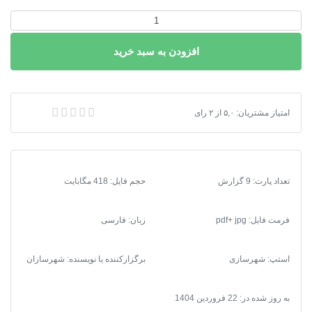
دانلود
طرح
افزودن به سبد خرید
جامع
شهر
جدید
گلبهار
دانلود طرح جامع شهر جدید گلبهار 1396 + آلبوم نقشه‌ها
امتیاز مشتریان:
۵,۰
از
۲
رای
1396
+
آلبوم
نقشه‌ها
تعداد پارت: 9 گزارش
حجم فایل: 418 مگابایت
عدد
فرمت فایل
:
pdf+ jpg
زبان: فارسی
استپ: شهرسازی
برگزارکننده یا نویسنده: شهرسازان
به روز شده در:
22 فروردین 1404