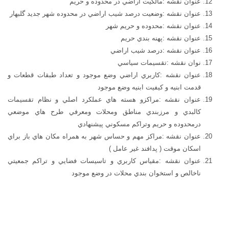
عنوان نقشه :مالكيت اراضي در محدوده و حريم
عنوان نقشه :وضعيت درصد شيب اراضي در محدوده شهر جديد گلبهار
عنوان نقشه :محدوده و حريم شهر
عنوان نقشه :پهنه بندي حريم
عنوان نقشه :درصد شيب اراضي
نوان نقشه :تقسيمات سياسي
عنوان نقشه :كاربري اراضي وضع موجود و تعداد طبقات قطعات و
قدمت ابنيه و كيفيت ابنيه وضع موجود
عنوان نقشه :مراكزو هسته هاي عملكرد اصلي و نظام تقسيمات
كالبدي و مرزبندي مناطق ومحلات ومعرفي طرح هاي موضعي
درمحدوده و حريم وتراكم مسكوني پيشنهادي
عنوان نقشه :مراكز مهم و حساس شهر به همراه مكان هاي باز براي
اسكان موقت ( پدافند غير عامل )
عنوان نقشه :مقياس كاربري و تاسيسات فضايي و تراكم جمعيتي
ناخالص و استخوان بندي محلات در وضع موجود