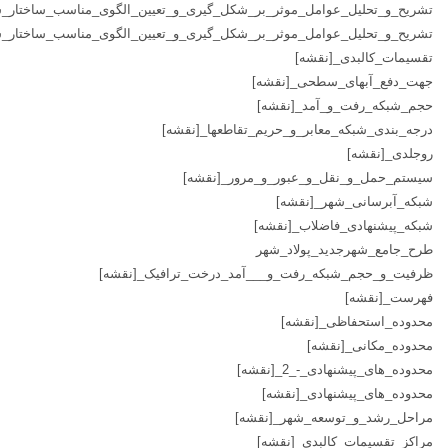
تشریح_و_تحلیل_عوامل_موثر_بر_شکل_گیری_و_تعیین_الگوی_مناسب_ساختار_شهر1_[نق
تشریح_و_تحلیل_عوامل_موثر_بر_شکل_گیری_و_تعیین_الگوی_مناسب_ساختار_شهر2_[نق
تقسیمات_کالبدی_[نقشه]
جهت_دفع_آبهای_سطحی_[نقشه]
حجم_شبکه_رفت_و_آمد_[نقشه]
درجه_بندی_شبکه_معابر_و_حریم_تقاطعها_[نقشه]
روجلدی_[نقشه]
سیستم_حمل_و_نقل_و_عبور_و_مرور_[نقشه]
شبکه_آبرسانی_شهر_[نقشه]
شبکه_پیشنهادی_فاضلاب_[نقشه]
طرح_جامع_شهرجدید_پولاد_شهر
ظرفیت_و_حجم_شبکه_رفت_و___آمد_درخت_ترافیک_[نقشه]
فهرست_[نقشه]
محدوده_استحفاظی_[نقشه]
محدوده_مکانی_[نقشه]
محدوده_های_پیشنهادی_-_2_[نقشه]
محدوده_های_پیشنهادی_[نقشه]
مراحل_رشد_و_توسعه_شهر_[نقشه]
مراکز_تقسیمات_کالبدی_[نقشه]