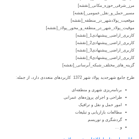
مرز_شرقی_حوزه_مکانی_[نقشه]
مسیر_حمل_و_نقل_عمومی_[نقشه]
موقعیت_پولادشهر_در_منطقه_[نقشه]
موقیت_پولاد_شهر_در_منطقه_و_محور_پولاد_[نقشه]
کاربری_اراضی_پیشنهادی1_[نقشه]
کاربری_اراضی_پیشنهادی2_[نقشه]
کاربری_اراضی_پیشنهادی3_[نقشه]
کاربری_اراضی_پیشنهادی4_[نقشه]
گزینه_های_مختلف_شبکه_آبرسانی_[نقشه]
طرح جامع شهرجدید پولاد شهر 1372 کاربردهای متعددی دارد، از جمله:
برنامه‌ریزی شهری و منطقه‌ای
طراحی و اجرای پروژه‌های عمرانی
امور حمل و نقل و ترافیک
مطالعات بازاریابی و تبلیغات
گردشگری و توریسم
و …