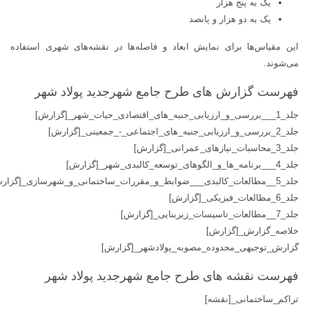
یک به پنج هزار
یک به دو هزار و پانصد
این مقیاس‌ها برای نمایش ابعاد و فاصله‌ها در نقشه‌های شهری استفاده
می‌شوند.
فهرست گزارش های طرح جامع شهرجدید پولاد شهر
جلد_1___بررسی_و_ارزیابی_جنبه_های_اقتصادی_حیات_شهر_[گزارش]
جلد_2_بررسی_و_ارزیابی_جنبه_های_اجتماعی_-_جمعیتی_[گزارش]
جلد_3_محاسبات_نیازهای_عمرانی_[گزارش]
جلد_4___برنامه_ها_و_الگوهای_توسعه_کالبدی_شهر_[گزارش]
جلد_5__مطالعات_کالبدی___ضوابط_و_مقررات_ساختمانی_و_شهرسازی_[گزارش]
جلد_6_مطالعات_فیزیکی_[گزارش]
جلد_7__مطالعات_تاسیسات_زیربنایی_[گزارش]
خلاصه_گزارش_[گزارش]
گزارش_توجیهی_محدوده_مصوبه_پولادشهر_[گزارش]
فهرست نقشه های طرح جامع شهرجدید پولاد شهر
تراکم_ساختمانی_[نقشه]