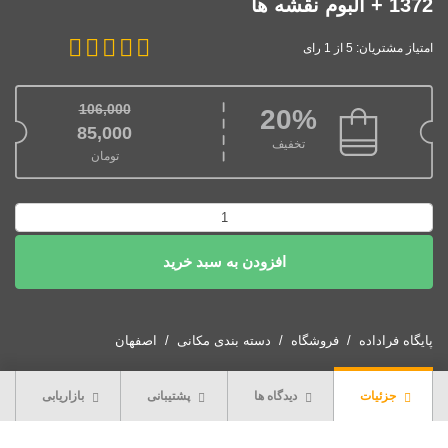
1372 + آلبوم نقشه ها
امتیاز مشتریان: 5 از 1 رای
106,000
20%
قیمت اصلی: 106,000تومان بود.
85,000
تخفیف
تومان
قیمت فعلی: 85,000تومان.
دانلود
طرح
افزودن به سبد خرید
جامع
شهرجدید
پولاد
شهر
پایگاه فراداده
فروشگاه
دسته بندی مکانی
اصفهان
1372
+
جزئیات
دیدگاه ها
پشتیبانی
بازاریابی
آلبوم
نقشه