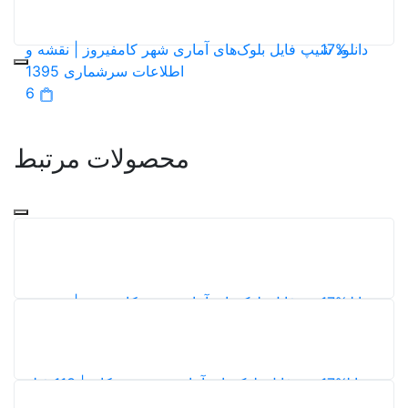
119
5,0
شهر کامفیروز | نقشه و
عات سرشماری 1395
6
صولات مرتبط
شهر کامفیروز | نقشه و
عات سرشماری 1395
6
دانلود شیپ فایل بلوک‌های آماری شهر مشکان | 113 فیلد
سکن سرشماری 1395