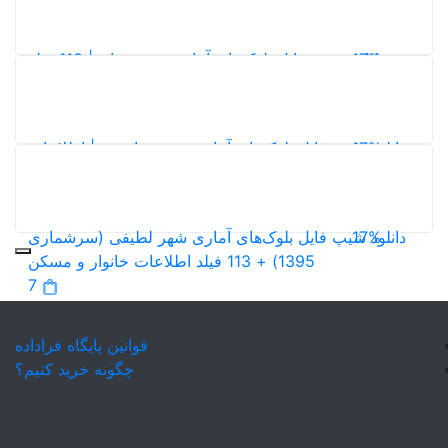
5
دانلود شیپ فایل بلوک‌های آماری شهر زنیان | 113 فیلد
سکن سرشماری 1395
8
شهر میانشهر | اطلاعات
کن سرشماری 1395
10
 شهر لطیفی (سرشماری
7
افزودن به سبد خرید
قوانین پایگاه فراداده
چگونه خرید کنیم؟