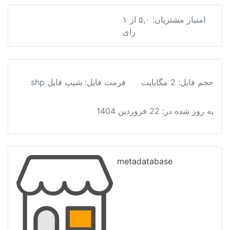
فایل
کاربری
 اردبیل
اراضی
اردبیل
عدد
ل
:
شیپ فایل shp