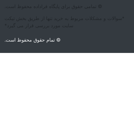
اه فراداده محفوظ است.
تنها از طریق بخش تیکت
 بررسی قرار می گیرد*
مام حقوق محفوظ است.