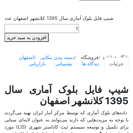
20%
تخفیف
سمنان
شیپ فایل بلوک آماری سال 1395 کلانشهر اصفهان عدد
سیستان و بلوچستان
فارس
افزودن به سبد خرید
قزوین
قم
پایگاه فراداده
فروشگاه
دسته بندی مکانی
اصفهان
جزئیات
دیدگاه ها
پشتیبانی
بازاریابی
کردستان
کرمان
شیپ فایل بلوک آماری سال
کرمانشاه
1395 کلانشهر اصفهان
کهگیلویه و بویراحمد
داده‌های بلوک آماری که توسط مرکز آمار ایران تهیه می‌گردند
گلستان
با توجه به مزیت‌هایی که دارند می‌توانند به ‌عنوان لایه‌ای مبنایی
برای تكميل و توسعه سيستم ثبت كاداستر شهری (LIS) مورد
گیلان