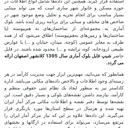
استفاده قرار گیرند. همچنین این داده‌ها شامل انواع اطلاعات در
لرستان
حوزه مسکن و خانوار شهر ساری است که می تواند مبنایی
بسیار مناسب برای انجام تجزیه و تحلیل وضع موجود شهر در
مازندران
شاخص های مختلف و مبنایی برای برنامه ریزی آینده باشد. بلوک
آماری به مجموعه‌ای از ساختمان‌های به‌ هم‌پیوسته (يا
مرکزی
ساختمان‌ها و زمين‌های به‌هم‌پیوسته) اطلاق می‌شود كه از همه
هرمزگان
طرف به معابر عمومی (كوچه، ميدان، خيابان و …) يا عوارض
طبيعی (رودخانه، کوه، ترانشه و …) محدود شده باشند. در فایل
همدان
حاضر
شیپ فایل بلوک آماری سال 1395 کلانشهر اصفهان ارائه
می گردد.
یزد
همانطور که می‌دانید، مهم‌ترین ابزار جهت مدیریت کارآمد در هر
زمینه‌ای وجود اطلاعات و بالاخص داده‌های مکانی می‌باشد. اداره
متا بلاگ
كاداستر نیز به ‌منظور ايجاد يك نظام ثبتی حقوقی منظم و
كارآمد، نيازمند داشتن نقشه‌های بلوكی و بسيار دقيق است. این
نقشه‌ها توسط دفتر نقشه و اطلاعات مكانی مركز آمار ايران
تماس با ما
تهیه شده و هرسال در سطح استان‌ها مورد بازنگری قرار
می‌گیرند. این داده‌ها علاوه بر این که نیاز مرکز آمار ایران را
مرتفع می‌سازد، می‌تواند برای استفاده در ارگانها و بخشهای