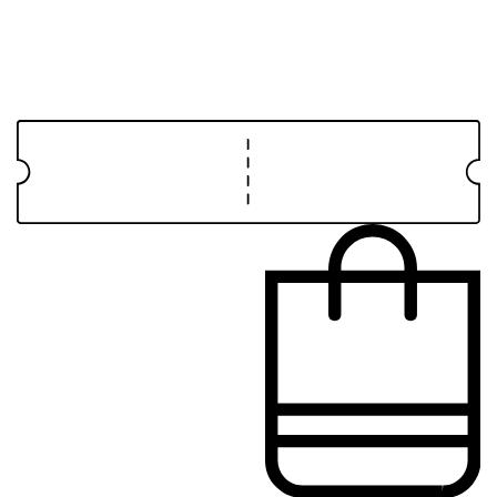
اصفهان
اصفهان
امتیاز مشتریان: 5 از 1 رای
البرز
ایلام
بوشهر
تهران
چهارمحال و بختیاری
خراسان جنوبی
322,000
تومان
قیمت اصلی:
خراسان رضوی
322,000تومان
بود.
258,000
تومان
قیمت
خراسان شمالی
فعلی: 258,000تومان.
خوزستان
زنجان