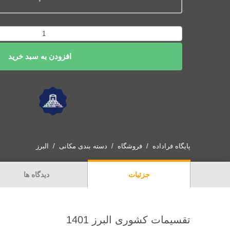
دانلود
نقشه‌های
افزودن به سبد خرید
شیپ
فایل
تقسیمات
کشوری
استان
البرز
1401
عدد
پایگاه فراداده
فروشگاه
دسته بندی مکانی
البرز
جزئیات
دیدگاه ها
تقسیمات کشوری البرز 1401