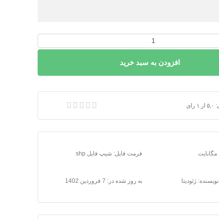
افزودن به سبد خرید
:
۵,۰
از
۱
رای
ی شیپ فایل تقسیمات کشوری استان البرز 1401
فرمت فایل
:
شیپ فایل shp
نویسنده: ژئودیتا
به روز شده در:
7 فروردین 1402