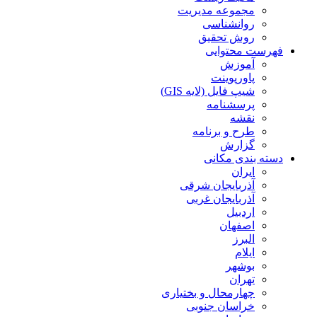
مجموعه مدیریت
روانشناسی
روش تحقیق
فهرست محتوایی
آموزش
پاورپوینت
شیپ فایل (لایه GIS)
پرسشنامه
نقشه
طرح و برنامه
گزارش
دسته بندی مکانی
ایران
آذربایجان شرقی
آذربایجان غربی
اردبیل
اصفهان
البرز
ایلام
بوشهر
تهران
چهارمحال و بختیاری
خراسان جنوبی