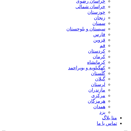
خراسان رضوی
خراسان شمالی
خوزستان
زنجان
سمنان
سیستان و بلوچستان
فارس
قزوین
قم
کردستان
کرمان
کرمانشاه
کهگیلویه و بویراحمد
گلستان
گیلان
لرستان
مازندران
مرکزی
هرمزگان
همدان
یزد
متا بلاگ
تماس با ما