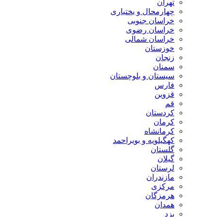
تهران
چهارمحال و بختیاری
خراسان جنوبی
خراسان رضوی
خراسان شمالی
خوزستان
زنجان
سمنان
سیستان و بلوچستان
فارس
قزوین
قم
کردستان
کرمان
کرمانشاه
کهگیلویه و بویراحمد
گلستان
گیلان
لرستان
مازندران
مرکزی
هرمزگان
همدان
یزد