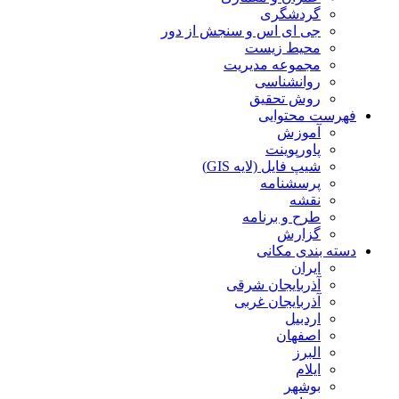
گردشگری
جی ای اس و سنجش از دور
محیط زیست
مجموعه مدیریت
روانشناسی
روش تحقیق
فهرست محتوایی
آموزش
پاورپوینت
شیپ فایل (لایه GIS)
پرسشنامه
نقشه
طرح و برنامه
گزارش
دسته بندی مکانی
ایران
آذربایجان شرقی
آذربایجان غربی
اردبیل
اصفهان
البرز
ایلام
بوشهر