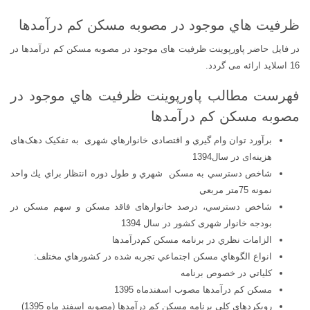
ظرفيت هاي موجود در مصوبه مسكن كم درآمدها
در فایل حاضر پاورپوینت ظرفیت های موجود در مصوبه مسکن کم درآمدها در
16 اسلاید ارائه می گردد.
فهرست مطالب پاورپوینت ظرفيت هاي موجود در
مصوبه مسكن كم درآمدها
برآورد توان وام گيري و اقتصادی خانوارهاي شهری به تفکیک دهک‌های
هزینه‌ای در سال1394
شاخص دسترسي به مسكن شهري و طول دوره انتظار براي يك واحد
نمونه 75متر مربعي
شاخص دسترسي، درصد خانوارهای فاقد مسکن و سهم مسکن در
بودجه خانوار شهری کشور در سال 1394
الزامات نظري در برنامه مسكن كم‌درآمدها
انواع الگوهاي مسكن اجتماعي تجربه شده در كشورهاي مختلف:
كلياتي در خصوص برنامه
مسكن كم درآمدها مصوب اسفندماه 1395
رويكردهاي كلي برنامه مسكن كم درآمدها (مصوبه اسفند ماه 1395)