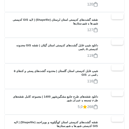
120
30%
نقشه گشت‌های کدپستی استان لرستان (Shapefile) | لایه GIS کدپستی
شهرها و شهرستان‌ها
127
20%
دانلود شیپ فایل گشت‌های کدپستی استان گیلان | نقشه GIS محدوده
کدپستی ۵ رقمی
119
40%
شیپ فایل کدپستی استان گلستان | محدوده گشت‌های پستی و کدهای ۵
رقمی در GIS
116
17%
دانلود نقشه‌های طرح جامع مشگین‌شهر 1400 | مجموعه کامل نقشه‌های
طرح توسعه و عمران شهر
5,0
268
40%
نقشه گشت‌های کدپستی استان کهگیلویه و بویراحمد (Shapefile) | لایه
GIS کدپستی شهرها و شهرستان‌ها