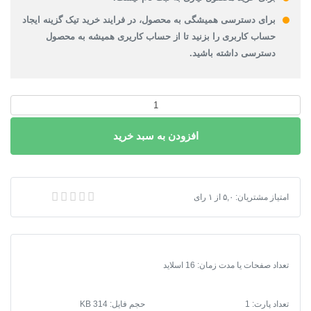
برای دسترسی همیشگی به محصول، در فرایند خرید تیک گزینه ایجاد
حساب کاربری را بزنید تا از حساب کاریری همیشه به محصول
دسترسی داشته باشید.
پاورپوینت
ظرفیت
افزودن به سبد خرید
های
موجود
در
مصوبه
پاورپوینت ظرفیت های موجود در مصوبه مسكن كم درآمدها
امتیاز مشتریان:
۵,۰
از
۱
رای
مسكن
كم
درآمدها
عدد
تعداد صفحات یا مدت زمان: 16 اسلاید
تعداد پارت: 1
حجم فایل: 314 KB