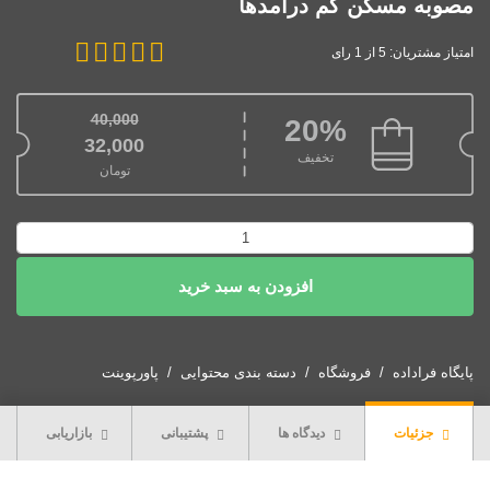
مصوبه مسكن كم درآمدها
امتیاز مشتریان: 5 از 1 رای
40,000
20%
قیمت اصلی: 40,000تومان بود.
32,000
تخفیف
تومان
قیمت فعلی: 32,000تومان.
پاورپوینت
ظرفیت
افزودن به سبد خرید
های
موجود
در
مصوبه
پایگاه فراداده
فروشگاه
دسته بندی محتوایی
پاورپوینت
مسكن
كم
جزئیات
دیدگاه ها
پشتیبانی
بازاریابی
درآمدها
عدد