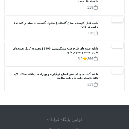
کدپستی ۵ رقمی
119
40%
شیپ فایل کدپستی استان گلستان | محدوده گشت‌های پستی و کدهای ۵
رقمی در GIS
116
17%
دانلود نقشه‌های طرح جامع مشگین‌شهر 1400 | مجموعه کامل نقشه‌های
طرح توسعه و عمران شهر
5,0
266
40%
نقشه گشت‌های کدپستی استان کهگیلویه و بویراحمد (Shapefile) | لایه
GIS کدپستی شهرها و شهرستان‌ها
113
قوانین پایگاه فراداده