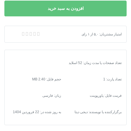
مبانی
افزودن به سبد خرید
و
روشهای
طرح
ساختاری-
پاورپوینت مبانی و روشهای طرح ساختاری-راهبردی شهر تهران
امتیاز مشتریان:
۵,۰
از
۱
رای
راهبردی
شهر
تهران
عدد
تعداد صفحات یا مدت زمان: 52 اسلاید
تعداد پارت: 1
حجم فایل: 2.40 MB
فرمت فایل
:
پاورپوینت
زبان: فارسی
برگزارکننده یا نویسنده: دیجی دیتا
به روز شده در:
22 فروردین 1404