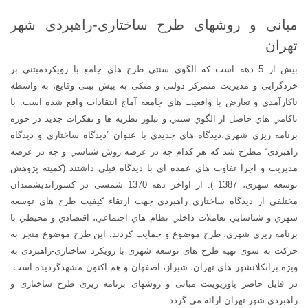
مبانی و روشهای طرح ساختاری-راهبردی شهر
تهران
بيش از 5 دهه است كه الگوى سنتى طرح هاى جامع با رويكردمبتنى بر
خردگرايى و مديريت متمركز دولتى و متكى به پيش بينی وقايع، به واسطه
ناكارآمدى و تعارض با واقعيت هاى جامعه آماج انتقادات واقع شده است. با
ناكامي هاي حاصل از الگوي سنتي و تبلور نظريه ها و تفكرات جديد در حوزه
برنامه ريزي شهري،ديدگاه هاي جديدي با عنوان ”ديدگاه ساختاري و ديدگاه
راهبردى“ مطرح شد كه هر كدام چه در عرصه روش شناسي و چه در عرصه
مديريت و اجرا تفاوت هاي عمده اي با ديدگاه قبلي داشتند (كميته پژوهش
توسعه شهرى، 1387 ). از اواخر دهه 1370 شمسى در كشورانديشمندان
مختلفي از ديدگاه ساختارى راهبردي جهت ارتقاء كيفيت طرح هاي توسعه
شهري و شناسايي تعاملات داخلي نظام هاي اجتماعي، اقتصادي و محيطي با
برنامه ريزي شهري، طرح موضوع و حمايت كردند. اين طرح موضوع منجر به
حركت به سوى تهيه طرح هاى توسعه شهرى با رويكرد ساختارى-راهبردى به
ويژه براىكلانشهر هاى تهران، شيراز، اصفهان و هم اكنون مشهدگردیده است.
در فایل حاضر پاورپوینت مبانی و روشهای برنامه ریزی طرح ساختاری و
راهبردی شهر تهران ارائه می گردد.