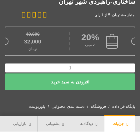
ساختاری-راهبردی شهر تهران
امتیاز مشتریان: 5 از 1 رای
40,000
20%
قیمت اصلی: 40,000تومان بود.
32,000
تخفیف
تومان
قیمت فعلی: 32,000تومان.
پاورپوینت
مبانی
افزودن به سبد خرید
و
روشهای
طرح
ساختاری-
پایگاه فراداده
فروشگاه
دسته بندی محتوایی
پاورپوینت
راهبردی
شهر
جزئیات
دیدگاه ها
پشتیبانی
بازاریابی
تهران
عدد