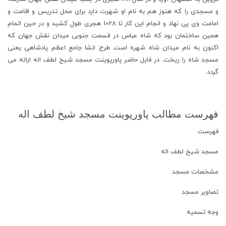
و مسجدى را که هنوز هم به نام او شهرت دارد براى محل تدریس و اقامت و
امامت وى پى نهاد و انجام این کار تا 1028 هجرى طول کشید و در حین اتمام
همین ساختمان بود که شاه عباس در قسمت جنوبى میدان نقش جهان که
اکنون به نام میدان شاه شهره است طرح انشا جامع اعظم پادشاهى یعنى
مسجد شاه را ریخت. در فایل حاضر پاورپوینت مسجد شیخ لطف اله ارائه می
گردد.
فهرست مطالب پاورپوینت مسجد شیخ لطف اله
فهرست
مسجد شیخ لطف اله
مشخصات مسجد
تصاویر مسجد
وجه تسمیه