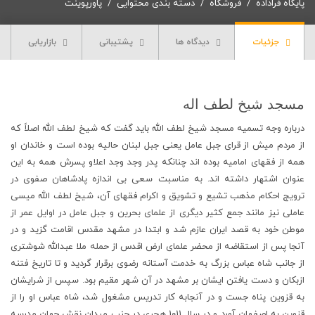
پایگاه فراداده
فروشگاه
دسته بندی محتوایی
پاورپوینت
جزئیات
دیدگاه ها
پشتیبانی
بازاریابی
مسجد شیخ لطف اله
درباره وجه تسمیه مسجد شیخ لطف الله باید گفت که شیخ لطف الله اصلاً که
از مردم میش از قراى جبل عامل یعنى جبل لبنان حالیه بوده است و خاندان او
همه از فقهاى امامیه بوده‏ اند چنانکه پدر وجد وجد اعلاو پسرش همه به این
عنوان اشتهار داشته ‏اند. به مناسبت سعى بى اندازه پادشاهان صفوى در
ترویج احکام مذهب تشیع و تشویق و اکرام فقهاى آن، شیخ لطف الله میسى
عاملى نیز مانند جمع کثیر دیگرى از علماى بحرین و جبل عامل در اوایل عمر از
موطن خود به قصد ایران عازم شد و ابتدا در مشهد مقدس اقامت گزید و در
آنجا پس از استقاضه از محضر علماى ارض اقدس از حمله ملا عبدالله شوشترى
از جانب شاه عباس بزرگ به خدمت آستانه رضوى برقرار گردید و تا تاریخ فتنه
ازبکان و دست یافتن ایشان بر مشهد در آن شهر مقیم بود. سپس از شرایشان
به قزوین پناه جست و در آنجابه کار تدریس مشغول شد، شاه عباس او را از
قزوین به اصفهان آورد و در سال 1011 هجرى در جنب میدان نقش جهان مدرسه