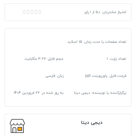
امتیاز مشتریان:
۵,۰
مسجد شیخ لطف اله
از
۱
رای
تعداد صفحات یا مدت زمان: 15 اسلاید
تعداد پارت: 1
حجم فایل: 3.27 مگابایت
فرمت فایل
:
پاورپوینت ppt
زبان: فارسی
برگزارکننده یا نویسنده: دیجی دیتا
به روز شده در:
22 فروردین 1404
دیجی دیتا