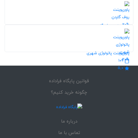
20%
114
5,0
20%
پاورپوینت روف گاردن
105
5,0
پاورپوینت پاتولوژی شهری
20%
109
5,0
قوانین پایگاه فراداده
چگونه خرید کنیم؟
درباره ما
تماس با ما