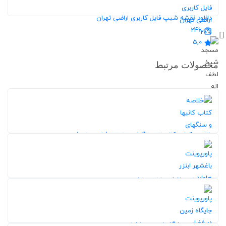
20%
دانلود نقشه شیپ فایل کاربری اراضی تهران
246
20%
5,0
محصولات مرتبط
خلاصه کتاب کانیها و سنگهای صنعتی (پاورپوینت)
233
5,0
20%
پاورپوینت باغشهر ابنزر هاوارد
20%
238
5,0
پاورپوینت جایگاه زمین در فضا