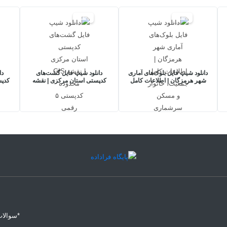
30%
30%
دانلود شیپ فایل بلوک‌های آماری
دانلود شیپ فایل گشت‌های
دا
شهر هرمزگان | اطلاعات کامل
کدپستی استان مرکزی | نقشه
کدپس
جمعیت، خانوار و مسکن
GIS محدوده کدپستی ۵ رقمی
GIS محدوده کدپستی
سرشماری 1395
*سوالات