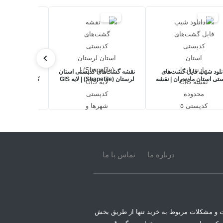
20%
30%
20%
نلود شیپ فایل گشت‌های
نقشه گشت‌های کدپستی استان
دانلود شیپ ف
تی استان مازندران | نقشه
لرستان (Shapefile) | لایه GIS
 ۵ رقمی
کدپستی شهرها و شهرستان‌ها
محدوده کدپستی ۵
درباره ما
تماس با ما
 و مشکلات مربوط به خرید تنها از طریق بخش