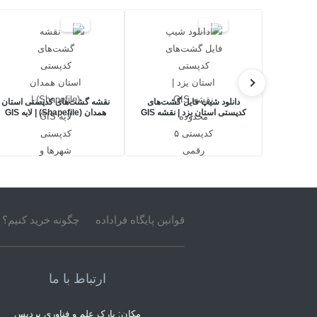
30%
30%
دانلود شیپ فایل گشت‌های
نقشه گشت‌های کدپستی استان
کدپستی استان یزد | نقشه GIS
همدان (Shapefile) | لایه GIS
محدوده کدپستی ۵ رقمی
کدپستی شهرها و شهرستان‌ها
قوانین پایگاه فراداده
چگونه خرید کنیم؟
ارتباط با ما
مکان: پارک علم و فناوری پردیس