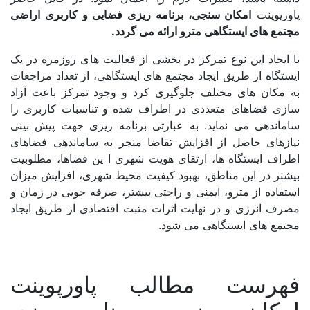
پاورپوینت
امکان سنجی، برنامه ریزی فضایی و کاربری اراضی
اصفهان
مجتمع های ایستگاهی
مترو ارائه می گردد.
البرز
با ایجاد این نوع تمرکز در بخشی از فعالیت های روزمره در یک
ایستگاه از طریق ایجاد مجتمع های ایستگاهی، از تعداد مراجعات
ایلام
به مکان های مختلف جلوگیری کرد و وجود تمرکز باعث آزاد
بوشهر
سازی فضاهای متعددی در اطراف شده و تناسبات کاربری را
ساماندهی می نماید. به عبارتی برنامه ریزی جهت پیش بینی
تهران
نیازهای حاصل از افزایش تقاضا منجر به ساماندهی فضاهای
اطراف ایستگاه ها، ارتقای هویت شهری ا ین فضاها، مطلوبیت
چهارمحال و بختیاری
بیشتر در این مناطق، بهبود کیفیت محیط شهری، افزایش میزان
خراسان جنوبی
استفاده از مترو، ایمنی و راحتی بیشتر، صرفه جویی در زمان و
مصرف انرژی و در نهایت اثرات مثبت اقتصادی از طریق ایجاد
خراسان رضوی
مجتمع های ایستگاهی می شود.
خراسان شمالی
خوزستان
فهرست مطالب پاورپوینت
زنجان