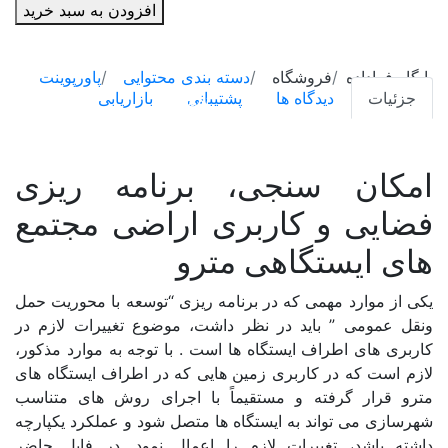
افزودن به سبد خرید
شیپ فایل (لایه GIS)
سنجی،
برنامه
پرسشنامه
ریزی
پایگاه فراداده
فروشگاه
دسته بندی محتوایی
پاورپوینت
فضایی
جزئیات
دیدگاه ها
پشتیبانی
بازاریابی
نقشه
و
طرح و برنامه
کاربری
اراضی
امکان سنجی، برنامه ریزی
گزارش
مجتمع
فضایی و کاربری اراضی مجتمع
های
ایستگاهی
های ایستگاهی مترو
دسته بندی مکانی
مترو
عدد
یکی از موارد مهمی که در برنامه ریزی “توسعه با محوریت حمل
ایران
ونقل عمومی ” باید در نظر داشت، موضوع تغییرات لازم در
کاربری های اطراف ایستگاه ها است . با توجه به موارد مذکور،
آذربایجان شرقی
لازم است که در کاربری زمین هایی که در اطراف ایستگاه های
مترو قرار گرفته و مستقیماً با اجرای روش های متناسب
آذربایجان غربی
شهرسازی می تواند به ایستگاه ها متصل شود و عملکرد یکپارچه
اردبیل
داشته باشد، تغییرات لازم را اعمال نمود. در فایل حاضر