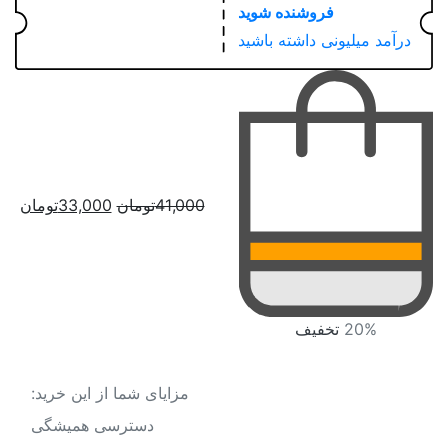
فروشنده شوید
درآمد میلیونی داشته باشید
قیمت
قیم
41,000
تومان
33,000
تومان
اصلی:
فعل
41,000تومان
3,000
بود.
20%
تخفیف
مزایای شما از این خرید:
دسترسی همیشگی