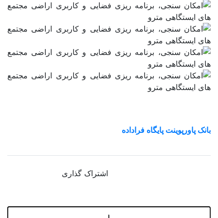
لرستان
مازندران
مرکزی
هرمزگان
همدان
یزد
بانک پاورپوینت پایگاه فراداده
متا بلاگ
اشتراک گذاری
تماس با ما