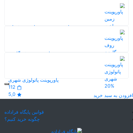
پاورپوینت تحلیل گفتمان و کاربردهای آن در مطالعات
شهری
125
5,0
پاورپوینت زمین ساخت ورقه ای
114
20%
5,0
پاورپوینت روف گاردن
20%
108
5,0
پاورپوینت پاتولوژی شهری
20%
112
5,0
افزودن به سبد خرید
قوانین پایگاه فراداده
چگونه خرید کنیم؟