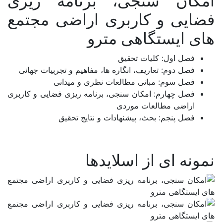
امکان سنجی، برنامه ریزی
سمنان
فضایی و کاربری اراضی مجتمع
های ایستگاهی مترو
سیستان و بلوچستان
فارس
فصل اول: کلیات تحقیق
فصل دوم: تعاریف، انگاره ها، مفاهیم و تجربیات جهانی
قزوین
فصل سوم: مبانی مطالعات نظری و میدانی
قم
فصل چهارم: امکان سنجی، برنامه ریزی فضایی و کاربری
اراضی مطالعات موردی
کردستان
فصل پنجم: بحث، پیشنهادات و نتایج تحقیق
کرمان
کرمانشاه
نمونه ای از اسلایدها
کهگیلویه و بویراحمد
گلستان
گیلان