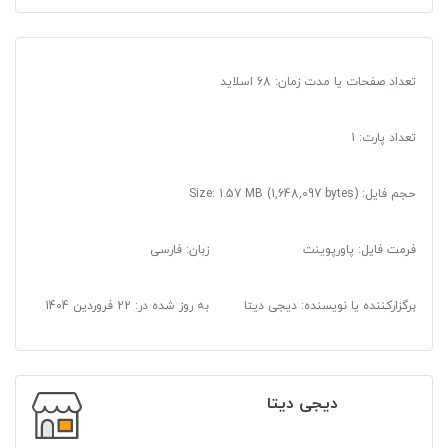
تعداد صفحات یا مدت زمان: 68 اسلاید
تعداد پارت: 1
حجم فایل: Size: 1.57 MB (1,648,097 bytes)
فرمت فایل
:
پاورپوینت
زبان: فارسی
برگزارکننده یا نویسنده: دیجی دیتا
به روز شده در:
22 فروردین 1404
دیجی دیتا