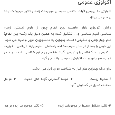
اکولوژی عمومی
اکولوژی به بررسی اثرات متقابل محیط بر موجودات زنده و تاثیر موجودات زنده
بر هم می پردازد.
دانش اکولوژی دارای ماهیت بین انظام چون از علوم زیستی، زمین
شناسی،اقلیم شناسی و…. تشکیل شده به همین دلیل یک رشته بین نظام(
علم چهار راهی یا تلفیقی) است. بنابراین به دانشجویان عزیز توصیه می شود
این درس را بعد از در سال سوم بعد اخذ واحدهای علوم پایه (ریاضی – فیزیک
– شیمی – خاکشناسی) و دروس گیاه شناسی و جانور شناسی اخذ نمایند. در
فایل حاضر پاورپوینت اکولوژی عمومی ارائه می گردد.
برای درک بهتراین علم نیاز به شناخت موارد ذیل می باشد.
1- محیط زیست 2- عرصه گسترش گونه های محیط 3- عوامل
مختلف دخیل در گسترش آنها
4- تاثیر متقابل محیط بر موجودات زنده 5- تاثیر موجودات زنده بر هم