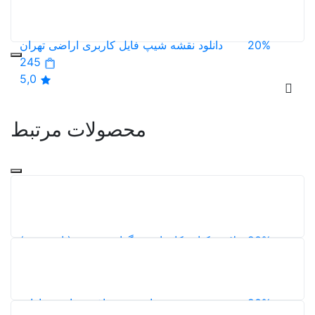
5,0
20%
دانلود نقشه شیپ فایل کاربری اراضی تهران
245
5,0
محصولات مرتبط
20%
خلاصه کتاب کانیها و سنگهای صنعتی (پاورپوینت)
233
5,0
20%
پاورپوینت باغشهر ابنزر هاوارد