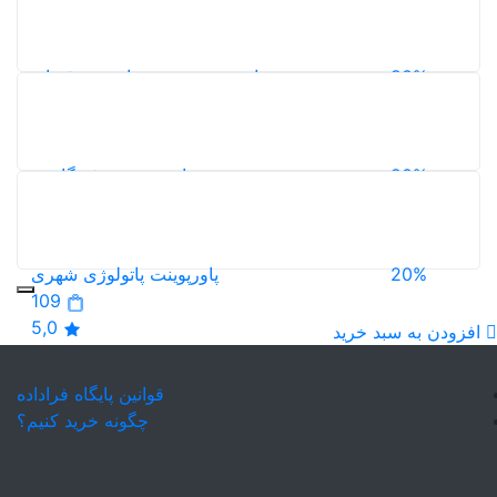
شهری
121
5,0
20%
پاورپوینت زمین ساخت ورقه ای
113
5,0
20%
پاورپوینت روف گاردن
105
5,0
20%
پاورپوینت پاتولوژی شهری
109
5,0
افزودن به سبد خرید
قوانین پایگاه فراداده
چگونه خرید کنیم؟