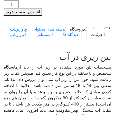
پاورپوینت
سمنان
بتن
افزودن به سبد خرید
ریزی
سیستان و بلوچستان
در
آب
فارس
پایگاه فراداده
فروشگاه
دسته بندی محتوایی
پاورپوینت
عدد
جزئیات
دیدگاه ها
پشتیبانی
بازاریابی
قزوین
قم
بتن ریزی در آب
کردستان
مشخصات بتن مورد استفاده در زیر آب را باید آزمایشگاه
کرمان
متخصص و با سابقه در این نوع کار تعیین کند. همچنین نکات زیر
کرمانشاه
رعایت شود: چون بتن را زیر آب نمی توان لرزش داد، لذا باید
سفتی بین 14 تا 16 سانتی متر داشته باشد. بعلاوه با اضافه
کهگیلویه و بویراحمد
کردن موادی که حالت خمیری به بتن بدهد و یا آن را روان تر
نماید. مواد ریز کوچکتر از 80 میکرون (که ذرات سیمان هم جزو
گلستان
آن است) بیشتر از 400 کیلوگرم در متر مکعب بتن باشد ، تا در
گیلان
مقابل آب شستگی بهتر مقاومت کند. غالباً افزودنی های کاهنده