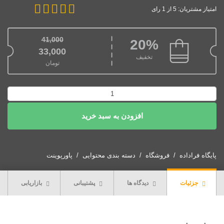
امتیاز مشتریان: 5 از 1 رای
41,000
20%
قیمت اصلی: 41,000تومان بود.
33,000
تخفیف
تومان
قیمت فعلی: 33,000تومان.
پاورپوینت
روانشناسی
افزودن به سبد خرید
شخصیت
عدد
پایگاه فراداده
فروشگاه
دسته بندی محتوایی
پاورپوینت
جزئیات
دیدگاه ها
پشتیبانی
بازاریابی