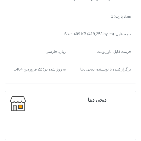
تعداد پارت: 1
حجم فایل: Size: 409 KB (419,253 bytes)
فرمت فایل
:
پاورپوینت
زبان: فارسی
برگزارکننده یا نویسنده: دیجی دیتا
به روز شده در:
22 فروردین 1404
دیجی دیتا