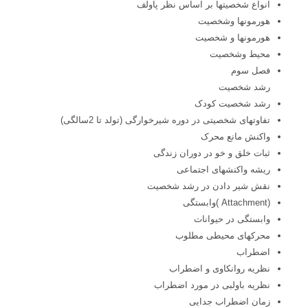
انواع شخصیتها بر اساس نظر پاولف
هورمونها وشخصیت
هورمونها و شخصیت
محیط وشخصیت
فصل سوم
رشد شخصیت
رشد شخصیت کودک
تفاوتهای شخصیتی در دوره شیرخوارگی (تولد تا 2سالگی)
واکنش مانع محرک
ثبات خلق و خو در دوران زندگی
ریشه واکنشهای اجتماعی
نقش شیر دادن در رشد شخصیت
(Attachment )وابستگی
وابستگی در حیوانات
محرکهای محیطی مطلوب
اضطراب
نظریه روانکاوی و اضطراب
نظریه باولبی در مورد اضطراب
زمان اضطراب جدایی