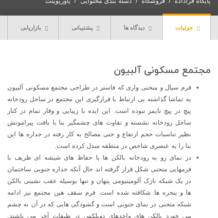
پایگاه فراداده
فروشگاه
دسته بندی محتوایی
پاورپوینت
جزئیات
دیدگاه ها
پشتیبانی
بازاریابی
مجتمع مسکونی آلبیون
فرم سیال و منحنی واری که فاستر در طراحی مجتمع مسکونی آلبیون
به تماشا گذاشته بی ارتباط با قرارگیری این مجتمع در ساحل رودخانه
پیچ در پیچ تایمز نبوده است. این ایده با زیبایی و وقار تمام در کنار
ساحل رودخانه نشسته و تفاوت های چشمگیر بنا با بافت پیرامونش
نظیر تناسبات حجم ارتفاع و حتی مصالح به کار رفته در جداره ها این
بنا را به عنصری شاخص در منطقه مبدل کرده است.
در نمای رو به رودخانه بالکن ها با حفاظ های شیشه ای ظریف با
فرمهایی منحنی شکل قرار گرفته اند حال آنکه جداره جنوبی ساختمان
در یک شبکه نازک آلومینیومی پنهان و تنها بوسیله عقب نشینی بالکن
ها و پنجره ها شکافته شده است. فرم سقف هین مجتمع نیز ادامه
شبکه منحنی در نمای جنوبی است و گشودگی هایی که در آن به چشم
می خورد بالکن های واحدهای دوبلکس در طبقات آخر می باشند.