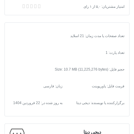
پاورپوینت مجتمع مسکونی آلبیون
امتیاز مشتریان:
۵,۰
از
۱
رای
تعداد صفحات یا مدت زمان: 21 اسلاید
تعداد پارت: 1
حجم فایل: Size: 10.7 MB (11,225,276 bytes)
فرمت فایل
:
پاورپوینت
زبان: فارسی
برگزارکننده یا نویسنده: دیجی دیتا
به روز شده در:
22 فروردین 1404
دیجی دیتا