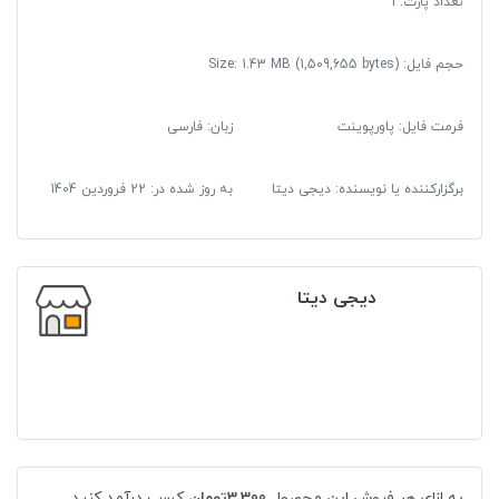
تعداد پارت: 1
حجم فایل: Size: 1.43 MB (1,509,655 bytes)
فرمت فایل
:
پاورپوینت
زبان: فارسی
برگزارکننده یا نویسنده: دیجی دیتا
به روز شده در:
22 فروردین 1404
دیجی دیتا
به ازای هر فروش این محصول
3,300تومان
کسب درآمد کنید.