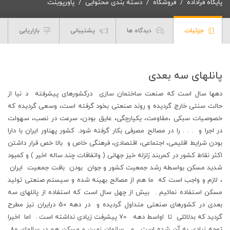
پایگاه فراداده
فروشگاه
دسته بندی محتوایی
پاورپوینت
جزئیات
دیدگاه ها
پشتیبانی
بازاریابی
پانلهای سه بعدی
دهها سال است که صنعت ساختمان سازی درکشورهای پیشرفته د نیا از
حالت سنتی خارج گردیده و روند صنعتی بخود گرفته است، وسعی گردیده که
خصوصیات سبکی ،مقاومت، یکپارچگی، عایق بودن، سرعت در نصب، سهولت
در اجرا و . . . را در مصالح مصرفی بکار گرفته شود. کشور پهناور ایران با دارا
بودن شرایط اقلیمی، اجتماعی، اقتصادی، فرهنگی خاص و بالا خص قرار داشتن
اکثر نقاط کشور در کمربند زلزله خیز جهانی ( واتفاقات چند ساله اخیر ) و کمبود
شدید مسکن بواسطه رشد جمعیت کشور و جوان بودن بافت جمعیت ایران
، لازم و واجب است که ما هم از مصالح بهینه شده و سیستم صنعتی تولید
مسکن استفاده نمائیم . بیش از چهل سال است که استفاده از پانلهای سه
بعدی در کشورهای صنعتی متداول گردیده و در دهه 50 درایران نیز مطرح
گردید که بدلائلی تا اواسط دهه 70 پیشرفت زیادی نداشته است . اما اخیرا
توجه زیادی به آن شده است . و سازمان زمین و مسکن هم در سالهای 80