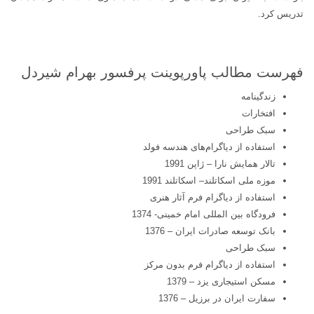
تدریس کرد.
فهرست مطالب پاورپوینت پرفسور بهرام شیردل
زندگینامه
افتخارات
سبک طراحی
استفاده از دیاگرام‌های هندسه فولد
تالار همایش نارا – ژاپن 1991
موزه ملی اسکاتلند– اسکاتلند 1991
استفاده از دیاگرام فرم آثار هنری
فرودگاه بین المللی امام خمینی- 1374
بانک توسعه صادرات ایران – 1376
سبک طراحی
استفاده از دیاگرام فرم بدون مرکز
مسکن استیجاری یزد – 1379
سفارت ایران در برزیل – 1376