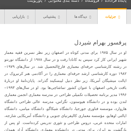
پایگاه فراداده
فروشگاه
دسته بندی محتوایی
پاورپوینت
جزئیات
دیدگاه ها
پشتیبانی
بازاریابی
پرفسور بهرام شیردل
او در سال ۱۹۷۵ برای مدتی کوتاه در اصفهان زیر نظر نسرین فقیه معمار
شهیر ایرانی کار کرد سپس به کانادا رفت و در سال ۱۹۷۸ از دانشگاه تورنتو
در رشته کارشناسی حرفه‌ای معماری فارغ‌التحصیل شد. در سال‌های ۱۹۷۹–
۱۹۸۲ دوره کارشناسی ارشد حرفه‌ای معماری را در آکادمی هنر کرنبروک در
ایالت میشیگان آمریکا، زیر نظر دنیل لیبسکیند گذراند. پایان‌نامهٔ او دربارهٔ
بافت تاریخی اصفهان با عنوان کشور تماشاچی‌ها بود. او در سال‌های ۱۹۹۳–
۱۹۹۶ مدیر برنامه تحصیلات تکمیلی طراحی در مدرسه معماری انجمن معماری
لندن بوده و در دانشگاه هیوستون، تگزاس، مدرسه عالی طراحی دانشگاه
هاروارد، موسسه فناوری جورجیا، دانشگاه شیکاگو، دانشگاه میامی، دانشگاه
ایالتی اوهایو، مؤسسه معماری کالیفرنیای جنوبی و دانشگاه آمریکایی شارجه،
امارات متحده عربی، دروس طراحی و تئوری تدریس کرده‌است. او پس از
بازگشت به ایران برای مدتی در دانشکده معماری دانشگاه آزاد همدان