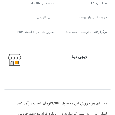
تعداد پارت: 1
حجم فایل: 2.86 M
فرمت فایل
:
پاورپوینت
زبان: فارسی
برگزارکننده یا نویسنده: دیجی دیتا
به روز شده در:
7 اسفند 1404
دیجی دیتا
به ازای هر فروش این محصول
3,300تومان
کسب درآمد کنید.
لینک زیر را به اشتراک بذارید و از پایگاه فراداده سهم فروش