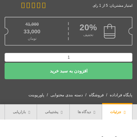
امتیاز مشتریان: 5 از 1 رای
41,000
20%
قیمت اصلی: 41,000تومان بود.
33,000
تخفیف
تومان
قیمت فعلی: 33,000تومان.
پاورپوینت
پی
افزودن به سبد خرید
یر
کروپتکین
عدد
پایگاه فراداده
فروشگاه
دسته بندی محتوایی
پاورپوینت
جزئیات
دیدگاه ها
پشتیبانی
بازاریابی