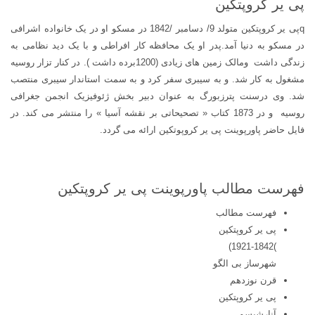
پی یر کروپتکین
qپی یر کروپتکین متولد 9/ دسامبر /1842 در مسکو او در یک خانواده اشرافی
در مسکو به دنیا آمد.پدر او یک محافظه کار افراطی و با یک دید نظامی به
زندگی داشت ومالک زمین های زیادی (1200برده داشت ). در کنار تزار روسیه
مشغول به کار شد. و به سیبری سفر کرد و به سمت استاندار سیبری منتصب
شد. وی درسنت پترزبورگ به عنوان دبیر بخش ژئوفیزیک انجمن جغرافی
روسیه و در 1873 کتاب « تصحیحاتی بر نقشه آسیا » را منتشر می کند. در
فایل حاضر پاورپوینت پی یر کروپوتکین ارائه می گردد.
فهرست مطالب پاورپوینت پی یر کروپتکین
فهرست مطالب
پی یر کروپتکین
)1921-1842)
شهرساز بی الگو
قرن نوزدهم
پی یر کروپتکین
آنارشیسم