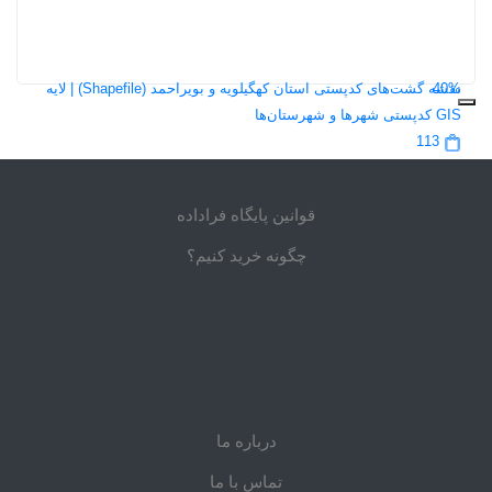
طرح توسعه و عمران شهر
267
5,0
40%
نقشه گشت‌های کدپستی استان کهگیلویه و بویراحمد (Shapefile) | لایه
GIS کدپستی شهرها و شهرستان‌ها
113
قوانین پایگاه فراداده
چگونه خرید کنیم؟
درباره ما
تماس با ما