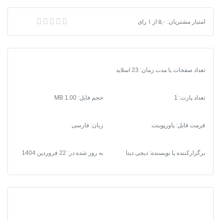
پاسخده
عدد
پاورپوینت گوناگونی در محیط پاسخده
امتیاز مشتریان:
۵,۰
از
۱
رای
تعداد صفحات یا مدت زمان: 23 اسلاید
تعداد پارت: 1
حجم فایل: 1.00 MB
فرمت فایل
:
پاورپوینت
زبان: فارسی
برگزارکننده یا نویسنده: دیجی دیتا
به روز شده در:
22 فروردین 1404