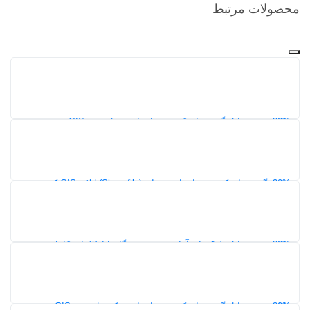
محصولات مرتبط
30%
دانلود شیپ فایل گشت‌های کدپستی استان یزد | نقشه GIS محدوده
کدپستی ۵ رقمی
154
30%
نقشه گشت‌های کدپستی استان همدان (Shapefile) | لایه GIS کدپستی
شهرها و شهرستان‌ها
154
30%
دانلود شیپ فایل بلوک‌های آماری شهر هرمزگان | اطلاعات کامل
جمعیت، خانوار و مسکن سرشماری 1395
152
30%
دانلود شیپ فایل گشت‌های کدپستی استان مرکزی | نقشه GIS محدوده