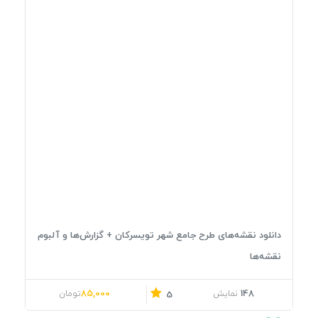
دانلود نقشه‌های طرح جامع شهر تویسرکان + گزارش‌ها و آلبوم
نقشه‌ها
قیمت اصلی: 106,000تومان بود.
قیمت فعلی: 85,000تومان.
85,000
148
نمایش
تومان
5