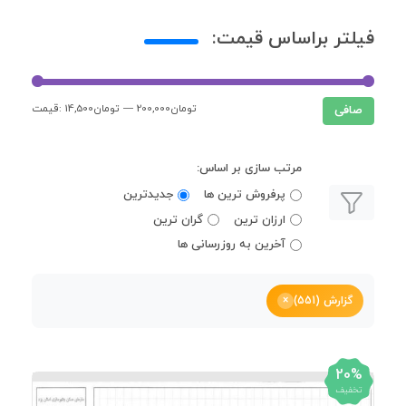
فیلتر براساس قیمت:
200,000تومان
—
14,500تومان
قيمت:
حداقل
حداكثر
صافی
قیمت
قيمت
مرتب سازی بر اساس:
پرفروش ترین ها
جدیدترین
ارزان ترین
گران ترین
آخرین به روزرسانی ها
گزارش (551)
×
20%
تخفیف