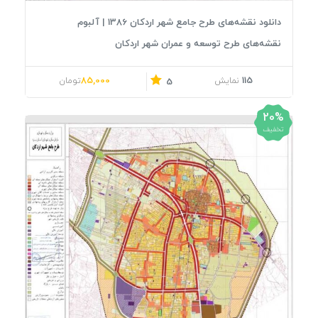
دانلود نقشه‌های طرح جامع شهر اردکان 1386 | آلبوم
نقشه‌های طرح توسعه و عمران شهر اردکان
قیمت اصلی: 106,000تومان بود.
قیمت فعلی: 85,000تومان.
85,000
115
نمایش
تومان
5
20%
تخفیف