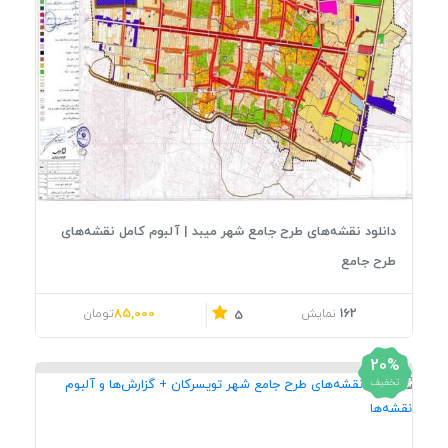
دانلود نقشه‌های طرح جامع شهر میبد | آلبوم کامل نقشه‌های
طرح جامع
قیمت اصلی: 106,000تومان بود.
قیمت فعلی: 85,000تومان.
85,000
162
نمایش
تومان
5
20%
تخفیف