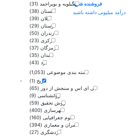
فروشنده شوید
کهگیلویه و بویراحمد
(31)
گلستان
(38)
درآمد میلیونی داشته باشید
گیلان
(39)
لرستان
(29)
مازندران
(50)
مرکزی
(23)
هرمزگان
(37)
همدان
(35)
یزد
(43)
دسته بندی موضوعی
(1,053)
تاریخ
(1)
-
جی ای اس و سنجش از دور
(65)
روانشناسی
(9)
روش تحقیق
(59)
شهرسازی
(400)
علوم جغرافیایی
(160)
عمران و معماری
(394)
گردشگری
(27)