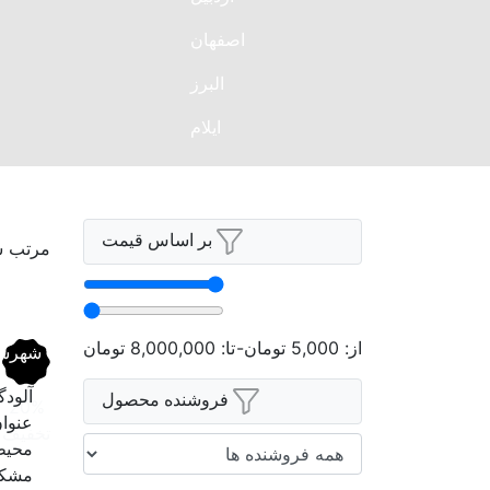
اصفهان
البرز
ایلام
بوشهر
تهران
بر اساس قیمت
مرتب س
چهارمحال و بختیاری
خراسان جنوبی
خراسان رضوی
از:
5,000
تومان
-
تا:
8,000,000
تومان
شهرسا
خراسان شمالی
آلود
فروشنده محصول
20%
عنوا
خوزستان
تخفیف
محیط
مشکل
زنجان