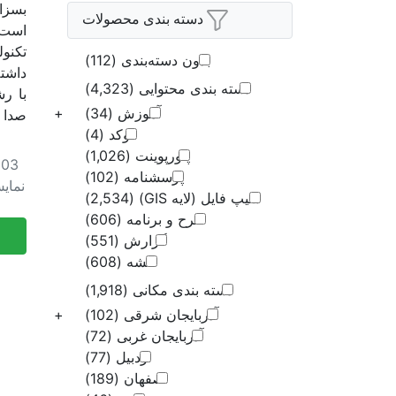
بسزا
دسته بندی محصولات
سمنان
است.
تکنو
سیستان و بلوچستان
بدون دسته‌بندی
(112)
داشت
دسته بندی محتوایی
(4,323)
با ر
فارس
آموزش
(34)
+
صدا نی
قزوین
اتوکد
(4)
پاورپوینت
(1,026)
103
قم
پرسشنامه
(102)
نمای
شیپ فایل (لایه GIS)
(2,534)
کردستان
طرح و برنامه
(606)
کرمان
گزارش
(551)
نقشه
(608)
کرمانشاه
دسته بندی مکانی
(1,918)
کهگیلویه و بویراحمد
آذربایجان شرقی
(102)
+
آذربایجان غربی
(72)
گلستان
اردبیل
(77)
گیلان
اصفهان
(189)