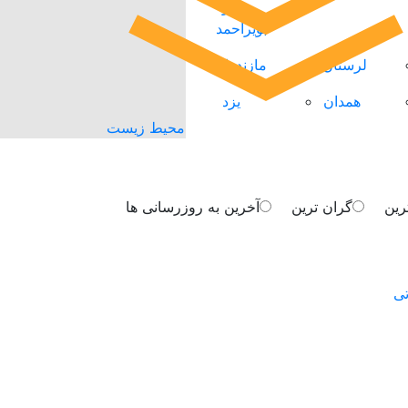
و
بویراحمد
لرستان
مازندران
همدان
یزد
محیط زیست
رین
گران ترین
آخرین به روزرسانی ها