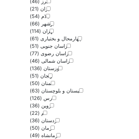
البرز
(46)
لرستان
ایران
(21)
ایلام
(54)
مازندران
بوشهر
(66)
مرکزی
تهران
(114)
چهارمحال و بختیاری
(61)
هرمزگان
خراسان جنوبی
(51)
خراسان رضوی
(77)
همدان
خراسان شمالی
(46)
یزد
خوزستان
(136)
زنجان
(51)
سمنان
(50)
متا بلاگ
سیستان و بلوچستان
(63)
فارس
(126)
قزوین
(36)
تماس با ما
قم
(22)
کردستان
(36)
کرمان
(50)
کرمانشاه
(49)