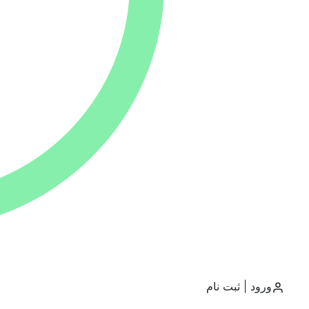
عمران و معماری
گردشگری
جی ای اس و سنجش از دور
محیط زیست
مجموعه مدیریت
روانشناسی
روش تحقیق
فهرست محتوایی
آموزش
ورود | ثبت نام
پاورپوینت