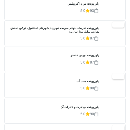
پاورپوینت موزه آکروپلیس
5,0
93
20%
پاورپوینت تجربیات جهانی مرمت شهری ( شهرهای استانبول، توکیو، دمشق،
هرات، ساماریندا، نین بو)
5,0
87
پاورپوینت نورمن فاستر
5,0
87
20%
پاورپوینت معبد آب
5,0
90
پاورپوینت مهاجرت و تاثیرات آن
5,0
90
20%