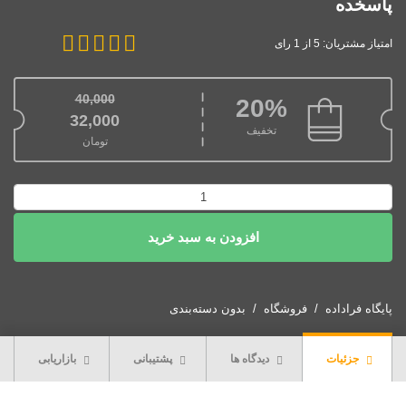
پاسخده
امتیاز مشتریان: 5 از 1 رای
40,000
20%
قیمت اصلی: 40,000تومان بود.
32,000
تخفیف
تومان
قیمت فعلی: 32,000تومان.
پاورپوینت
تناسبات
افزودن به سبد خرید
بصری
در
محیط
پاسخده
پایگاه فراداده
فروشگاه
بدون دسته‌بندی
عدد
جزئیات
دیدگاه ها
پشتیبانی
بازاریابی