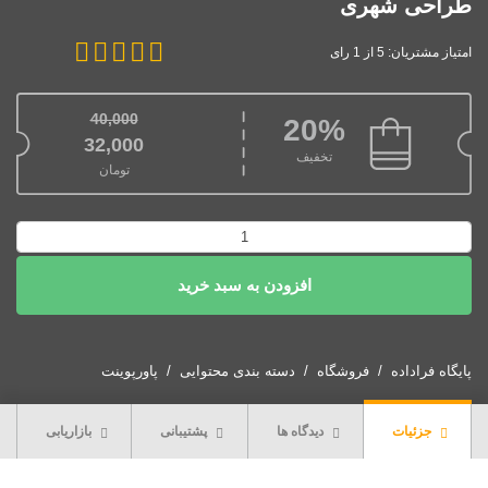
طراحی شهری
امتیاز مشتریان: 5 از 1 رای
40,000
20%
قیمت اصلی: 40,000تومان بود.
32,000
تخفیف
تومان
قیمت فعلی: 32,000تومان.
پاورپوینت
خلاصه
افزودن به سبد خرید
کتاب
راهنمای
طراحی
شهری
پایگاه فراداده
فروشگاه
دسته بندی محتوایی
پاورپوینت
عدد
جزئیات
دیدگاه ها
پشتیبانی
بازاریابی