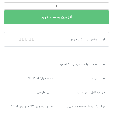
پاورپوینت
خلاصه
افزودن به سبد خرید
کتاب
راهنمای
طراحی
شهری
پاورپوینت خلاصه کتاب راهنمای طراحی شهری
امتیاز مشتریان:
۵,۰
از
۱
رای
عدد
تعداد صفحات یا مدت زمان: 71 اسلاید
تعداد پارت: 1
حجم فایل: 2.04 MB
فرمت فایل
:
پاورپوینت
زبان: فارسی
برگزارکننده یا نویسنده: دیجی دیتا
به روز شده در:
22 فروردین 1404