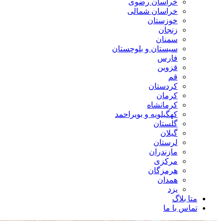
خراسان رضوی
خراسان شمالی
خوزستان
زنجان
سمنان
سیستان و بلوچستان
فارس
قزوین
قم
کردستان
کرمان
کرمانشاه
کهگیلویه و بویراحمد
گلستان
گیلان
لرستان
مازندران
مرکزی
هرمزگان
همدان
یزد
متا بلاگ
تماس با ما