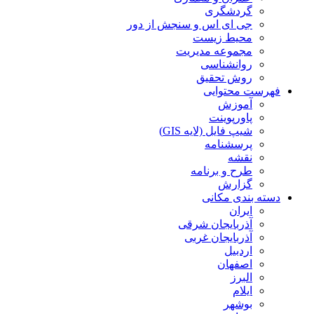
گردشگری
جی ای اس و سنجش از دور
محیط زیست
مجموعه مدیریت
روانشناسی
روش تحقیق
فهرست محتوایی
آموزش
پاورپوینت
شیپ فایل (لایه GIS)
پرسشنامه
نقشه
طرح و برنامه
گزارش
دسته بندی مکانی
ایران
آذربایجان شرقی
آذربایجان غربی
اردبیل
اصفهان
البرز
ایلام
بوشهر