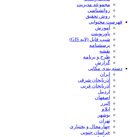
مجموعه مدیریت
روانشناسی
روش تحقیق
فهرست محتوایی
آموزش
پاورپوینت
شیپ فایل (لایه GIS)
پرسشنامه
نقشه
طرح و برنامه
گزارش
دسته بندی مکانی
ایران
آذربایجان شرقی
آذربایجان غربی
اردبیل
اصفهان
البرز
ایلام
بوشهر
تهران
چهارمحال و بختیاری
خراسان جنوبی