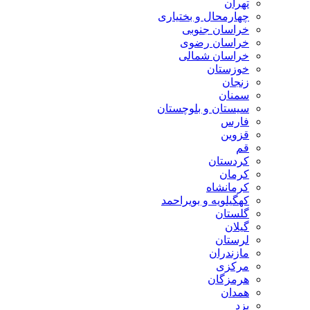
تهران
چهارمحال و بختیاری
خراسان جنوبی
خراسان رضوی
خراسان شمالی
خوزستان
زنجان
سمنان
سیستان و بلوچستان
فارس
قزوین
قم
کردستان
کرمان
کرمانشاه
کهگیلویه و بویراحمد
گلستان
گیلان
لرستان
مازندران
مرکزی
هرمزگان
همدان
یزد