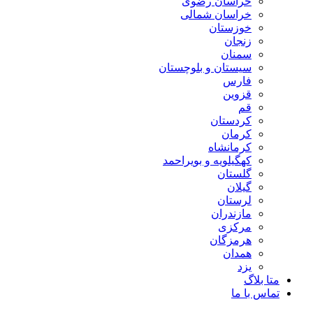
خراسان رضوی
خراسان شمالی
خوزستان
زنجان
سمنان
سیستان و بلوچستان
فارس
قزوین
قم
کردستان
کرمان
کرمانشاه
کهگیلویه و بویراحمد
گلستان
گیلان
لرستان
مازندران
مرکزی
هرمزگان
همدان
یزد
متا بلاگ
تماس با ما