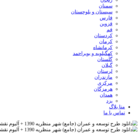
سمنان
سیستان و بلوچستان
فارس
قزوین
قم
کردستان
کرمان
کرمانشاه
کهگیلویه و بویراحمد
گلستان
گیلان
لرستان
مازندران
مرکزی
هرمزگان
همدان
یزد
متا بلاگ
تماس با ما