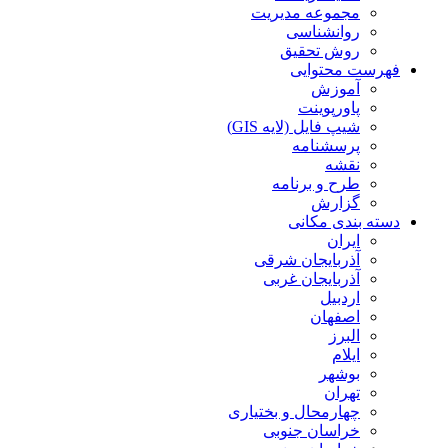
مجموعه مدیریت
روانشناسی
روش تحقیق
فهرست محتوایی
آموزش
پاورپوینت
شیپ فایل (لایه GIS)
پرسشنامه
نقشه
طرح و برنامه
گزارش
دسته بندی مکانی
ایران
آذربایجان شرقی
آذربایجان غربی
اردبیل
اصفهان
البرز
ایلام
بوشهر
تهران
چهارمحال و بختیاری
خراسان جنوبی