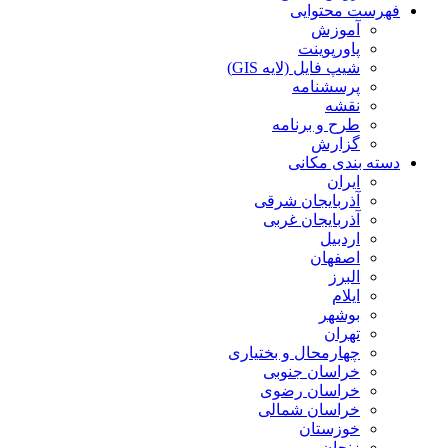
فهرست محتوایی
آموزش
پاورپوینت
شیپ فایل (لایه GIS)
پرسشنامه
نقشه
طرح و برنامه
گزارش
دسته بندی مکانی
ایران
آذربایجان شرقی
آذربایجان غربی
اردبیل
اصفهان
البرز
ایلام
بوشهر
تهران
چهارمحال و بختیاری
خراسان جنوبی
خراسان رضوی
خراسان شمالی
خوزستان
زنجان