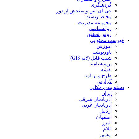
گردشگری
جی ای اس و سنجش از دور
محیط زیست
مجموعه مدیریت
روانشناسی
روش تحقیق
فهرست محتوایی
آموزش
پاورپوینت
شیپ فایل (لایه GIS)
پرسشنامه
نقشه
طرح و برنامه
گزارش
دسته بندی مکانی
ایران
آذربایجان شرقی
آذربایجان غربی
اردبیل
اصفهان
البرز
ایلام
بوشهر