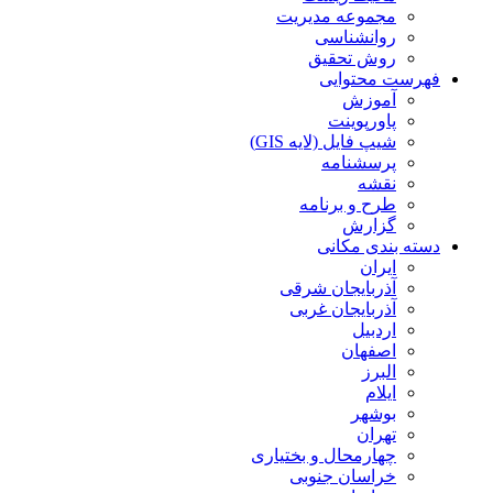
مجموعه مدیریت
روانشناسی
روش تحقیق
فهرست محتوایی
آموزش
پاورپوینت
شیپ فایل (لایه GIS)
پرسشنامه
نقشه
طرح و برنامه
گزارش
دسته بندی مکانی
ایران
آذربایجان شرقی
آذربایجان غربی
اردبیل
اصفهان
البرز
ایلام
بوشهر
تهران
چهارمحال و بختیاری
خراسان جنوبی