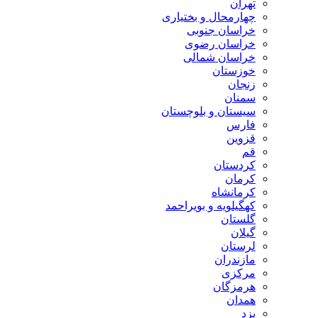
تهران
چهارمحال و بختیاری
خراسان جنوبی
خراسان رضوی
خراسان شمالی
خوزستان
زنجان
سمنان
سیستان و بلوچستان
فارس
قزوین
قم
کردستان
کرمان
کرمانشاه
کهگیلویه و بویراحمد
گلستان
گیلان
لرستان
مازندران
مرکزی
هرمزگان
همدان
یزد