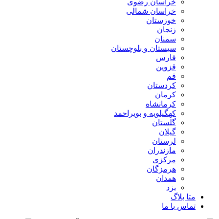
خراسان رضوی
خراسان شمالی
خوزستان
زنجان
سمنان
سیستان و بلوچستان
فارس
قزوین
قم
کردستان
کرمان
کرمانشاه
کهگیلویه و بویراحمد
گلستان
گیلان
لرستان
مازندران
مرکزی
هرمزگان
همدان
یزد
متا بلاگ
تماس با ما