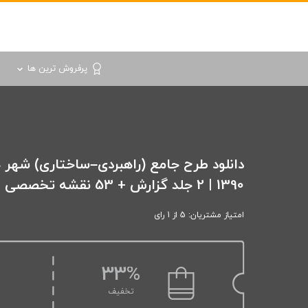
پرفروش ترین ها
دانلود طرح جامع (راهبردی–ساختاری) شهر
1390 | 2 جلد گزارش + 53 نقشه تخصصی
امتیاز مشتریان: 5 از 1 رای
33%
تخفیف