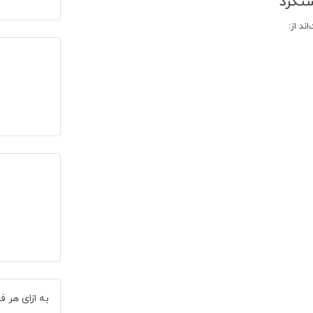
تگرد
عدد
ند از:
به ازای هر