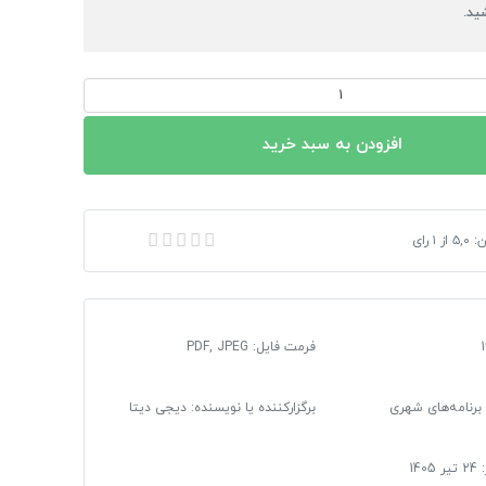
ید.
افزودن به سبد خرید
ن:
۵,۰
از
۱
رای
دی–ساختاری) شهر هشتگرد 1390 | 2 جلد گزارش + 53 نقشه تخصصی
فرمت فایل
:
PDF, JPEG
برنامه‌های شهری
برگزارکننده یا نویسنده: دیجی دیتا
:
24 تیر 1405