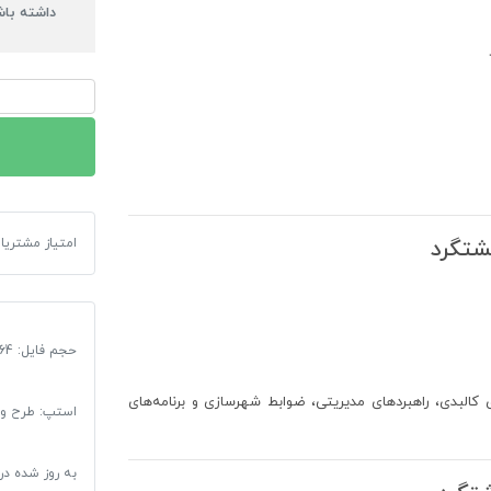
داشته باش
دانلود
طرح
جامع
(راهبردی–
ساختاری)
شهر
شتگرد
امتیاز مشتریا
دانلود طرح جامع (راهبر
هشتگرد
1390
|
2
حجم فایل: 164
جلد
گزارش
کالبدی، راهبردهای مدیریتی، ضوابط شهرسازی و برنامه‌های
+
استپ: طرح و 
53
نقشه
به روز شده در
تخصصی