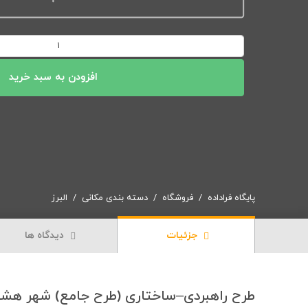
دانلود
طرح
جامع
افزودن به سبد خرید
(راهبردی–
ساختاری)
شهر
هشتگرد
1390
|
2
پایگاه فراداده
فروشگاه
دسته بندی مکانی
البرز
جلد
گزارش
جزئیات
دیدگاه ها
+
53
نقشه
تخصصی
طرح راهبردی–ساختاری (طرح جامع) شهر هشت
عدد