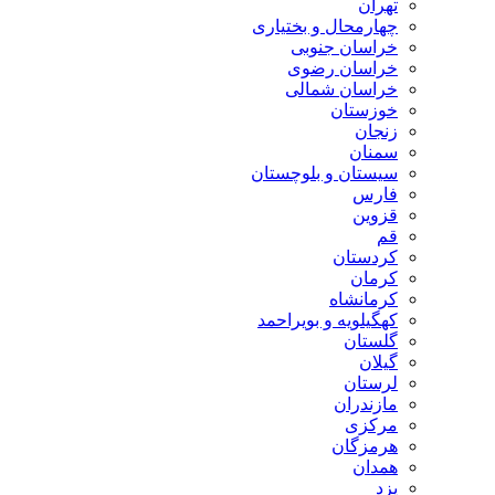
تهران
چهارمحال و بختیاری
خراسان جنوبی
خراسان رضوی
خراسان شمالی
خوزستان
زنجان
سمنان
سیستان و بلوچستان
فارس
قزوین
قم
کردستان
کرمان
کرمانشاه
کهگیلویه و بویراحمد
گلستان
گیلان
لرستان
مازندران
مرکزی
هرمزگان
همدان
یزد