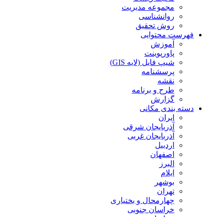
مجموعه مدیریت
روانشناسی
روش تحقیق
فهرست محتوایی
آموزش
پاورپوینت
شیپ فایل (لایه GIS)
پرسشنامه
نقشه
طرح و برنامه
گزارش
دسته بندی مکانی
ایران
آذربایجان شرقی
آذربایجان غربی
اردبیل
اصفهان
البرز
ایلام
بوشهر
تهران
چهارمحال و بختیاری
خراسان جنوبی