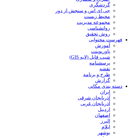
گردشگری
جی ای اس و سنجش از دور
محیط زیست
مجموعه مدیریت
روانشناسی
روش تحقیق
فهرست محتوایی
آموزش
پاورپوینت
شیپ فایل (لایه GIS)
پرسشنامه
نقشه
طرح و برنامه
گزارش
دسته بندی مکانی
ایران
آذربایجان شرقی
آذربایجان غربی
اردبیل
اصفهان
البرز
ایلام
بوشهر