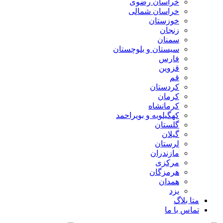
خراسان رضوی
خراسان شمالی
خوزستان
زنجان
سمنان
سیستان و بلوچستان
فارس
قزوین
قم
کردستان
کرمان
کرمانشاه
کهگیلویه و بویراحمد
گلستان
گیلان
لرستان
مازندران
مرکزی
هرمزگان
همدان
یزد
متا بلاگ
تماس با ما