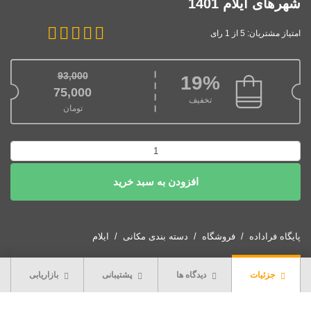
شهرهای ایلام 1401
امتیاز مشتریان: 5 از 1 رای
93,000
19%
قیمت اصلی: 93,000تومان بود.
75,000
تخفیف
تومان
قیمت فعلی: 75,000تومان.
دانلود
نقشه
افزودن به سبد خرید
شیپ
فایل
محدوده
شهرهای
پایگاه فراداده
فروشگاه
دسته بندی مکانی
ایلام
ایلام
1401
جزئیات
دیدگاه ها
پشتیبانی
بازاریابی
عدد