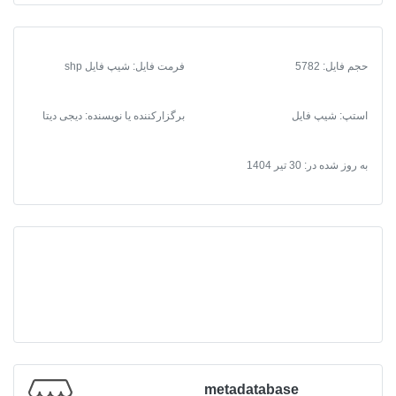
عدد
حجم فایل: 5782
فرمت فایل
:
شیپ فایل shp
استپ: شیپ فایل
برگزارکننده یا نویسنده: دیجی دیتا
به روز شده در:
30 تیر 1404
metadatabase