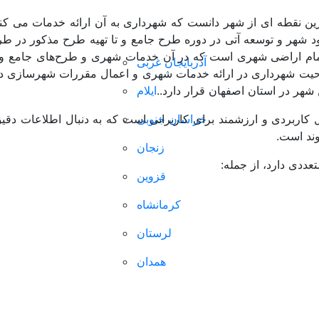
ضوعی
فهرست محتوایی
دسته بندی مکانی
متا بل
ن نقطه ای از شهر دانست که شهرداری به آن ارائه خدمات می کند 
د شهر و توسعه آتی در دوره طرح جامع و تا تهیه طرح مذکور در 
تمام اراضی شهری است که در آن خدمات شهری و طرح‌های جامع و 
ریخ
آذربایجان غربی
شهرسازی
لاحیت شهرداری در ارائه خدمات شهری و اعمال مقررات شهرسازی د
ور
ایلام
محیط زیست
شهر در استان اصفهان قرار دارد..
یق
خراسان جنوبی
بردی و ارزشمند برای کاربرانی است که به دنبال اطلاعات دقیق و
زنجان
ددی دارد، از جمله:
قزوین
کرمانشاه
لرستان
همدان