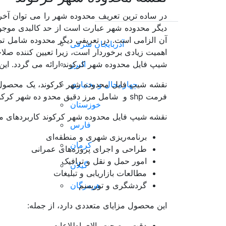
شیپ فایل (لایه GIS)
پرفروش ترین ها
خانه
فهرست مو
در ساده ترین تعریف محدوده شهر را می توان آخری
دیگر محدوده شهر عبارت است از حد کالبدی موجو
پرسشنامه
آن الزامی است. در تعریفی دیگر محدوده شامل 
GI)
فیایی
پرسشنامه
آذربایجان شرقی
تا
نقشه
اهمیت زیادی برخوردار است، زیرا تعیین کننده ص
شگری
گزارش
البرز
جی ای اس و سنجش از د
شیپ فایل محدوده شهر كركوند ارائه می گردد. این 
طرح و برنامه
شناسی
چهارمحال و بختیاری
روش تحق
نقشه شیپ فایل محدوده شهر كركوند، یک محصول کار
گزارش
فرمت shp و شامل مرز دقیق محدو ده شهر كركوند است.
خوزستان
نقشه شیپ فایل محدوده شهر كركوند کاربردهای متع
فارس
دسته بندی مکانی
برنامه‌ریزی شهری و منطقه‌ای
کرمان
طراحی و اجرای پروژه‌های عمرانی
امور حمل و نقل و ترافیک
ایران
گیلان
مطالعات بازاریابی و تبلیغات
آذربایجان شرقی
هرمزگان
گردشگری و توریسم
آذربایجان غربی
این محصول مزایای متعددی دارد، از جمله:
اردبیل
دقت و صحت بالای اطلاعات