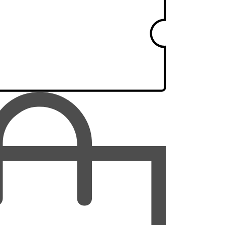
سمنان
سیستان و بلوچستان
فارس
قزوین
قم
کردستان
کرمان
کرمانشاه
کهگیلویه و بویراحمد
گلستان
گیلان