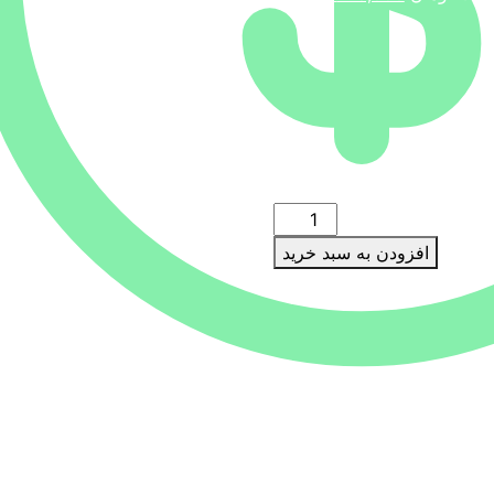
اصلی:
فعلی:
160,000تومان
128,000تومان.
بود.
دانلود
نقشه
افزودن به سبد خرید
شیپ
فایل
محدوده
شیپ فایل (لایه GIS)
شهر
كركوند
عدد