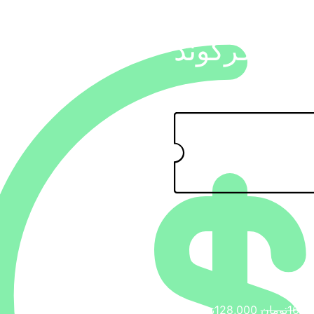
ایل محدوده
شهر كركوند
160,
تومان
قیمت
128,000
تومان
قیمت