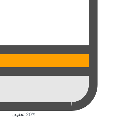
لرستان
مازندران
مرکزی
هرمزگان
همدان
یزد
متا بلاگ
تماس با ما
20%
تخفیف