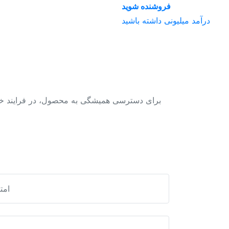
فروشنده شوید
درآمد میلیونی داشته باشید
برای دسترسی همیشگی به محصول، در فرایند خری
دانلود نقشه شیپ فایل محدوده شهر كركوند
امت