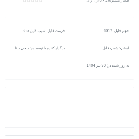
دانلود نقشه شیپ فایل محدوده شهر نخل تقی
امتیاز مشتریان:
۵,۰
از
۱
رای
نخل
تقی
عدد
حجم فایل: 6017
فرمت فایل
:
شیپ فایل shp
استپ: شیپ فایل
برگزارکننده یا نویسنده: دیجی دیتا
به روز شده در:
30 تیر 1404