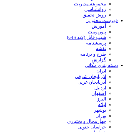
مجموعه مدیریت
روانشناسی
روش تحقیق
فهرست محتوایی
آموزش
پاورپوینت
شیپ فایل (لایه GIS)
پرسشنامه
نقشه
طرح و برنامه
گزارش
دسته بندی مکانی
ایران
آذربایجان شرقی
آذربایجان غربی
اردبیل
اصفهان
البرز
ایلام
بوشهر
تهران
چهارمحال و بختیاری
خراسان جنوبی