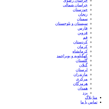
خراسان رضوی
خراسان شمالی
خوزستان
زنجان
سمنان
سیستان و بلوچستان
فارس
قزوین
قم
کردستان
کرمان
کرمانشاه
کهگیلویه و بویراحمد
گلستان
گیلان
لرستان
مازندران
مرکزی
هرمزگان
همدان
یزد
متا بلاگ
تماس با ما