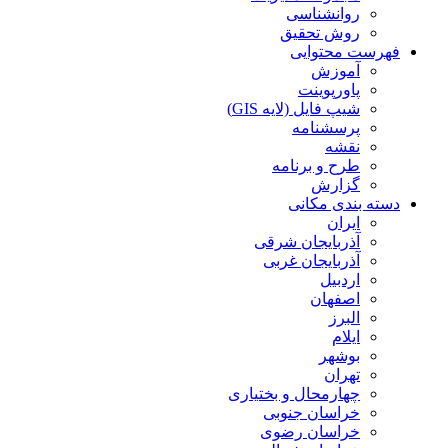
روانشناسی
روش تحقیق
فهرست محتوایی
آموزش
پاورپوینت
شیپ فایل (لایه GIS)
پرسشنامه
نقشه
طرح و برنامه
گزارش
دسته بندی مکانی
ایران
آذربایجان شرقی
آذربایجان غربی
اردبیل
اصفهان
البرز
ایلام
بوشهر
تهران
چهارمحال و بختیاری
خراسان جنوبی
خراسان رضوی