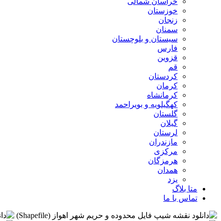
خراسان شمالی
خوزستان
زنجان
سمنان
سیستان و بلوچستان
فارس
قزوین
قم
کردستان
کرمان
کرمانشاه
کهگیلویه و بویراحمد
گلستان
گیلان
لرستان
مازندران
مرکزی
هرمزگان
همدان
یزد
متا بلاگ
تماس با ما