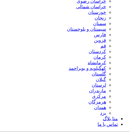
خراسان رضوی
خراسان شمالی
خوزستان
زنجان
سمنان
سیستان و بلوچستان
فارس
قزوین
قم
کردستان
کرمان
کرمانشاه
کهگیلویه و بویراحمد
گلستان
گیلان
لرستان
مازندران
مرکزی
هرمزگان
همدان
یزد
متا بلاگ
تماس با ما