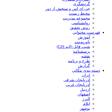
گردشگری
جی ای اس و سنجش از دور
محیط زیست
مجموعه مدیریت
روانشناسی
روش تحقیق
فهرست محتوایی
آموزش
پاورپوینت
شیپ فایل (لایه GIS)
پرسشنامه
نقشه
طرح و برنامه
گزارش
دسته بندی مکانی
ایران
آذربایجان شرقی
آذربایجان غربی
اردبیل
اصفهان
البرز
ایلام
بوشهر