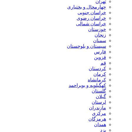
تهران
چهارمحال و بختیاری
خراسان جنوبی
خراسان رضوی
خراسان شمالی
خوزستان
زنجان
سمنان
سیستان و بلوچستان
فارس
قزوین
قم
کردستان
کرمان
کرمانشاه
کهگیلویه و بویراحمد
گلستان
گیلان
لرستان
مازندران
مرکزی
هرمزگان
همدان
یزد