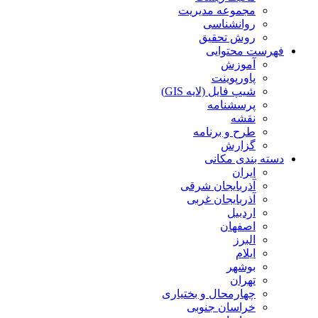
مجموعه مدیریت
روانشناسی
روش تحقیق
فهرست محتوایی
آموزش
پاورپوینت
شیپ فایل (لایه GIS)
پرسشنامه
نقشه
طرح و برنامه
گزارش
دسته بندی مکانی
ایران
آذربایجان شرقی
آذربایجان غربی
اردبیل
اصفهان
البرز
ایلام
بوشهر
تهران
چهارمحال و بختیاری
خراسان جنوبی