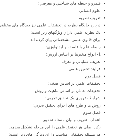
قلمرو و حيطه هاي شناختي و معرفتي:
علوم انساني
تعريف نظريه
درباره جايگاه نظريه در تحقيقات علمي نيز ديدگاه هاي مختلفي
يک نظريه علمي داراي ويژگيهاي زير است:
براي قانون علمي مشخصاتي بيان کرده اند:
رابطه علم با فلسفه و ايدئولوژي:
1- انواع متغيرها بر اساس ارزش:
تعريف عملياتي و معرف:
فرايند تحقيق علمي:
فصل دوم
تحقيقات علمي بر اساس هدف :
تحقيقات عملي بر اساس ماهيت و روش
شرايط ضروري يک تحقيق تجربي:
روش ها و طرح هاي اجراي تحقيق تجربي:
فصل سوم
انتخاب، تعريف و بيان مسئله تحقيق
رکن اصلي هر تحقيق علمي را اين مرحله تشکيل ميدهد.
هر مسئله تحقيقاتي مناسب داراي ويژگي هاي زير است: