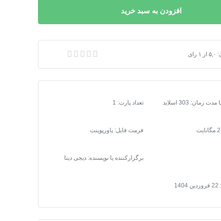
افزودن به سبد خرید
 تحقیق حافظ نیا
:
۵,۰
از
۱
رای
زمان: 303 اسلاید
تعداد پارت: 1
فرمت فایل
:
پاورپوینت
برگزارکننده یا نویسنده: دیجی دیتا
22 فروردین 1404