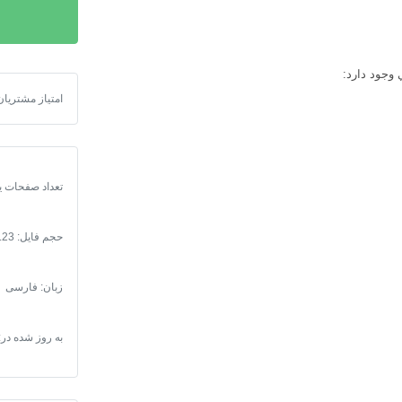
تحقیق
حافظ
نیا
 وجود دارد:
عدد
پاورپوینت روش
امتیاز مشتریان
تعداد صفحات یا مدت 
حجم فایل: 2.23 مگابایت
زبان: فارسی
به روز شده در: