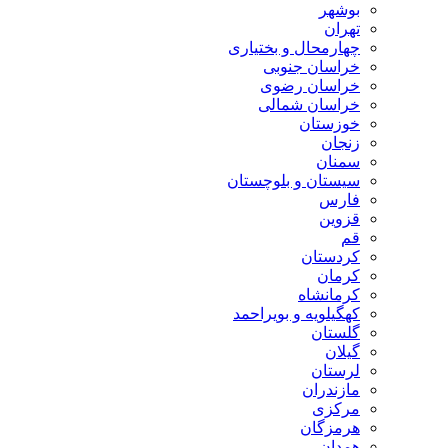
بوشهر
تهران
چهارمحال و بختیاری
خراسان جنوبی
خراسان رضوی
خراسان شمالی
خوزستان
زنجان
سمنان
سیستان و بلوچستان
فارس
قزوین
قم
کردستان
کرمان
کرمانشاه
کهگیلویه و بویراحمد
گلستان
گیلان
لرستان
مازندران
مرکزی
هرمزگان
همدان