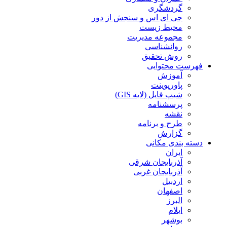
گردشگری
جی ای اس و سنجش از دور
محیط زیست
مجموعه مدیریت
روانشناسی
روش تحقیق
فهرست محتوایی
آموزش
پاورپوینت
شیپ فایل (لایه GIS)
پرسشنامه
نقشه
طرح و برنامه
گزارش
دسته بندی مکانی
ایران
آذربایجان شرقی
آذربایجان غربی
اردبیل
اصفهان
البرز
ایلام
بوشهر