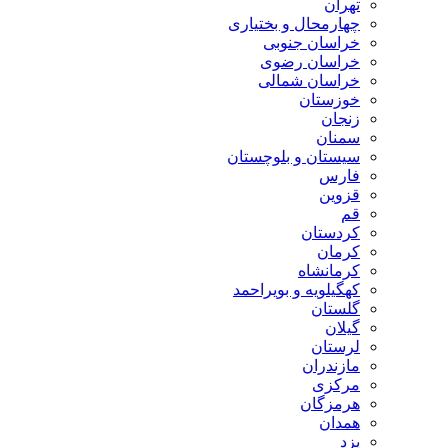
تهران
چهارمحال و بختیاری
خراسان جنوبی
خراسان رضوی
خراسان شمالی
خوزستان
زنجان
سمنان
سیستان و بلوچستان
فارس
قزوین
قم
کردستان
کرمان
کرمانشاه
کهگیلویه و بویراحمد
گلستان
گیلان
لرستان
مازندران
مرکزی
هرمزگان
همدان
یزد