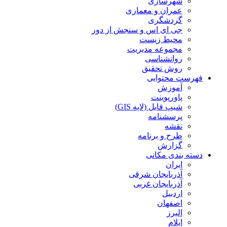
شهرسازی
عمران و معماری
گردشگری
جی ای اس و سنجش از دور
محیط زیست
مجموعه مدیریت
روانشناسی
روش تحقیق
فهرست محتوایی
آموزش
پاورپوینت
شیپ فایل (لایه GIS)
پرسشنامه
نقشه
طرح و برنامه
گزارش
دسته بندی مکانی
ایران
آذربایجان شرقی
آذربایجان غربی
اردبیل
اصفهان
البرز
ایلام