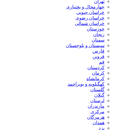
تهران
چهارمحال و بختیاری
خراسان جنوبی
خراسان رضوی
خراسان شمالی
خوزستان
زنجان
سمنان
سیستان و بلوچستان
فارس
قزوین
قم
کردستان
کرمان
کرمانشاه
کهگیلویه و بویراحمد
گلستان
گیلان
لرستان
مازندران
مرکزی
هرمزگان
همدان
یزد