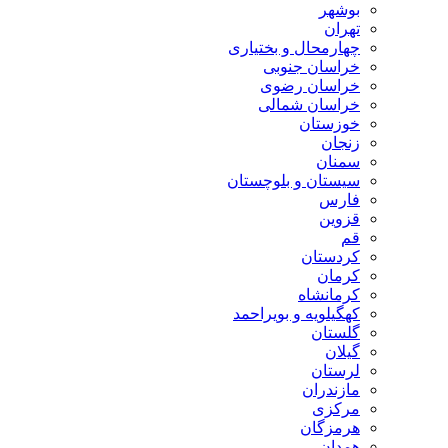
بوشهر
تهران
چهارمحال و بختیاری
خراسان جنوبی
خراسان رضوی
خراسان شمالی
خوزستان
زنجان
سمنان
سیستان و بلوچستان
فارس
قزوین
قم
کردستان
کرمان
کرمانشاه
کهگیلویه و بویراحمد
گلستان
گیلان
لرستان
مازندران
مرکزی
هرمزگان
همدان