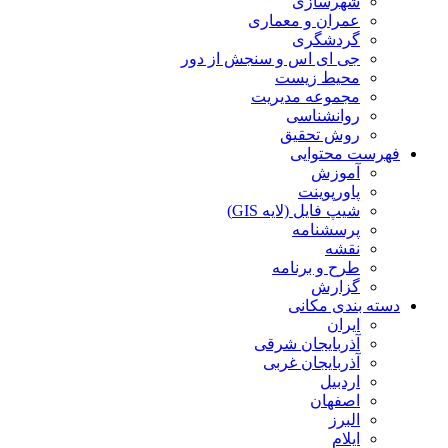
شهرسازی
عمران و معماری
گردشگری
جی ای اس و سنجش از دور
محیط زیست
مجموعه مدیریت
روانشناسی
روش تحقیق
فهرست محتوایی
آموزش
پاورپوینت
شیپ فایل (لایه GIS)
پرسشنامه
نقشه
طرح و برنامه
گزارش
دسته بندی مکانی
ایران
آذربایجان شرقی
آذربایجان غربی
اردبیل
اصفهان
البرز
ایلام