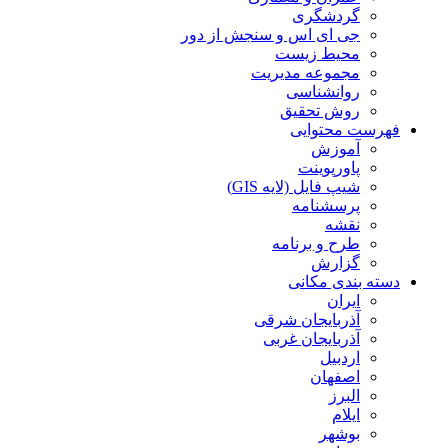
گردشگری
جی ای اس و سنجش از دور
محیط زیست
مجموعه مدیریت
روانشناسی
روش تحقیق
فهرست محتوایی
آموزش
پاورپوینت
شیپ فایل (لایه GIS)
پرسشنامه
نقشه
طرح و برنامه
گزارش
دسته بندی مکانی
ایران
آذربایجان شرقی
آذربایجان غربی
اردبیل
اصفهان
البرز
ایلام
بوشهر