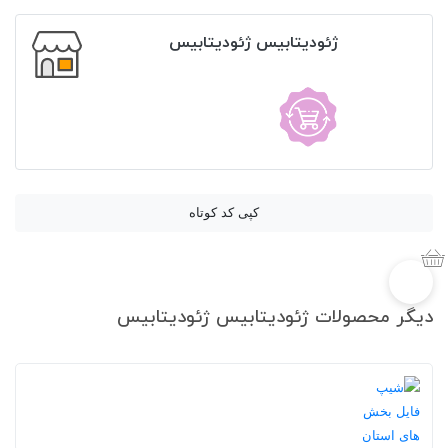
ژئودیتابیس ژئودیتابیس
کپی کد کوتاه
دیگر محصولات ژئودیتابیس ژئودیتابیس