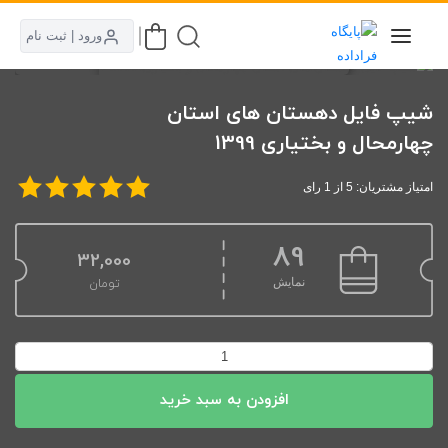
ورود | ثبت نام
شیپ فایل دهستان های استان
چهارمحال و بختیاری 1399
امتیاز مشتریان: 5 از 1 رای
89
32,000
نمایش
تومان
شیپ
فایل
افزودن به سبد خرید
دهستان
های