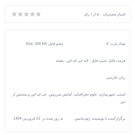
استان
چهارمحال
امتیاز مشتریان:
۵,۰
از
۱
رای
شیپ فایل دهستان های استان چهارمحال و بختیاری 1399
و
بختیاری
1399
عدد
تعداد پارت: 6
حجم فایل: Size: 306 KB
فرمت فایل
:
شیپ فایل - لایه جی ای اس - نقشه
زبان: فارسی
استپ: شهرسازی- علوم جغرافیایی- آمایش سرزمین- جی ای اس و سنجش از
دور
برگزارکننده یا نویسنده: ژئودیتابیس
به روز شده در:
22 فروردین 1404