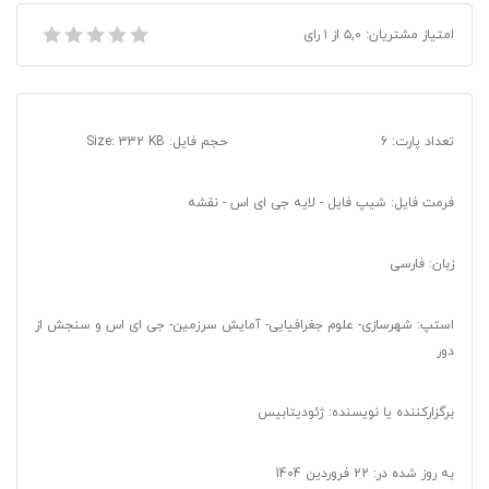
1399
شیپ فایل روستاهای استان اردبیل 1399
امتیاز مشتریان:
۵,۰
از
۱
رای
عدد
تعداد پارت: 6
حجم فایل: Size: 332 KB
فرمت فایل
:
شیپ فایل - لایه جی ای اس - نقشه
زبان: فارسی
استپ: شهرسازی- علوم جغرافیایی- آمایش سرزمین- جی ای اس و سنجش از
دور
برگزارکننده یا نویسنده: ژئودیتابیس
به روز شده در:
22 فروردین 1404