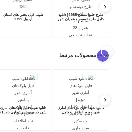
طرح جامع سنندج 1385 | دانلود
شیپ فایل بخش های استان
کامل طرح توسعه و عمران شهر
اردبیل 1399
سنندج به همراه 38 نقشه
تخصصی
محصولات مرتبط
17%
17%
دانلود شیپ فایل بلوک‌های آماری
دانلود شیپ فایل بلوک‌های آماری
شهر دوزه | اطلاعات کامل
شهر بابامنیر (سرشماری 1395)
جمعیت، خانوار و مسکن
+ 113 فیلد اطلاعات خانوار و
سرشماری 1395
مسکن