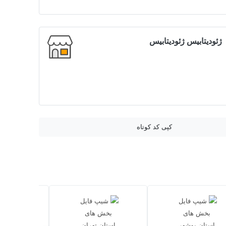
ژئودیتابیس ژئودیتابیس
کپی کد کوتاه