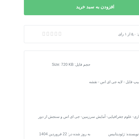
افزودن به سبد خرید
های استان فارس 1399
:
۵,۰
از
۱
رای
حجم فایل: Size: 720 KB
پ فایل - لایه جی ای اس - نقشه
ی- علوم جغرافیایی- آمایش سرزمین- جی ای اس و سنجش از دور
نویسنده: ژئودیتابیس
به روز شده در:
22 فروردین 1404