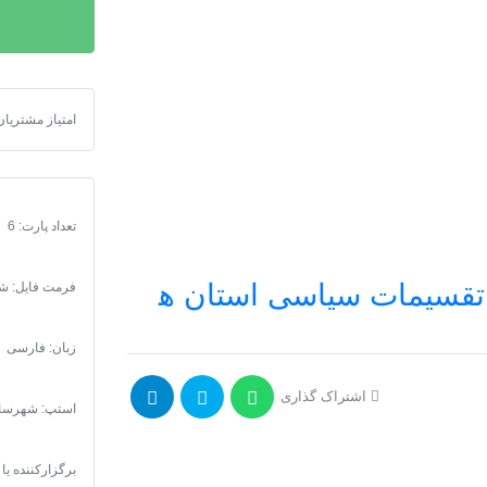
روستاهای
استان
فارس
1399
شیپ فایل روستا
امتیاز مشتریان
عدد
تعداد پارت: 6
دانلود جدیدترین نقشه (لایه gis) تقسیمات سیاسی استان های ایران 1400
فرمت فایل
:
شی
زبان: فارسی
اشتراک گذاری
استپ: شهرساز
برگزارکننده یا 