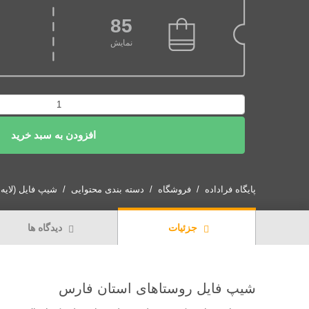
85
نمایش
شیپ
فایل
افزودن به سبد خرید
روستاهای
استان
فارس
1399
پایگاه فراداده
فروشگاه
دسته بندی محتوایی
شیپ فایل (لایه GIS)
عدد
جزئیات
دیدگاه ها
شیپ فایل روستاهای استان فارس