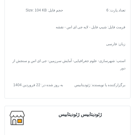
تعداد پارت: 6
حجم فایل: Size: 104 KB
فرمت فایل
:
شیپ فایل - لایه جی ای اس - نقشه
زبان: فارسی
استپ: شهرسازی- علوم جغرافیایی- آمایش سرزمین- جی ای اس و سنجش از
دور
برگزارکننده یا نویسنده: ژئودیتابیس
به روز شده در:
22 فروردین 1404
ژئودیتابیس ژئودیتابیس