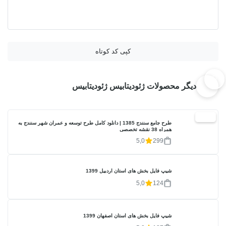
کپی کد کوتاه
دیگر محصولات ژئودیتابیس ژئودیتابیس
20%
طرح جامع سنندج 1385 | دانلود کامل طرح توسعه و عمران شهر سنندج به
همراه 38 نقشه تخصصی
5,0
299
شیپ فایل بخش های استان اردبیل 1399
5,0
124
شیپ فایل بخش های استان اصفهان 1399