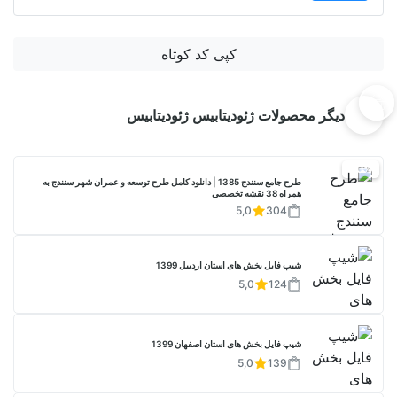
کپی کد کوتاه
دیگر محصولات ژئودیتابیس ژئودیتابیس
20%
طرح جامع سنندج 1385 | دانلود کامل طرح توسعه و عمران شهر سنندج به
همراه 38 نقشه تخصصی
5,0
304
شیپ فایل بخش های استان اردبیل 1399
5,0
124
شیپ فایل بخش های استان اصفهان 1399
5,0
139