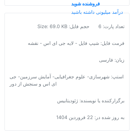
1399
فروشنده شوید
عدد
درآمد میلیونی داشته باشید
تعداد پارت: 6
حجم فایل: Size: 69.0 KB
فرمت فایل
:
شیپ فایل - لایه جی ای اس - نقشه
زبان: فارسی
استپ: شهرسازی- علوم جغرافیایی- آمایش سرزمین- جی
ای اس و سنجش از دور
برگزارکننده یا نویسنده: ژئودیتابیس
به روز شده در:
22 فروردین 1404