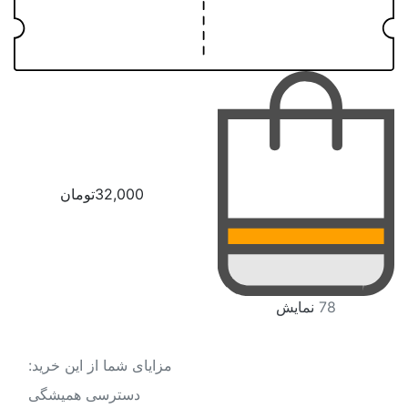
سمنان
سیستان و بلوچستان
فارس
قزوین
قم
32,000
تومان
کردستان
کرمان
کرمانشاه
78
نمایش
کهگیلویه و بویراحمد
گلستان
مزایای شما از این خرید:
گیلان
دسترسی همیشگی