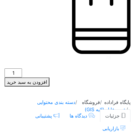
عمران و معماری
گردشگری
32,000
تومان
جی ای اس و سنجش از دور
محیط زیست
مجموعه مدیریت
78
نمایش
روانشناسی
شیپ
روش تحقیق
فایل
افزودن به سبد خرید
محدوده
ای
فهرست محتوایی
استان
پایگاه فراداده
فروشگاه
دسته بندی محتوایی
گیلان
شیپ فایل (لایه GIS)
1399
جزئیات
دیدگاه ها
پشتیبانی
آموزش
عدد
بازاریابی
پاورپوینت