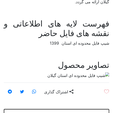
گیلان ارائه می گردد.
اصفهان
البرز
فهرست لایه های اطلاعاتی و
ایلام
نقشه های فایل حاضر
بوشهر
شیپ فایل محدوده ای استان 1399
تهران
چهارمحال و بختیاری
تصاویر محصول
خراسان جنوبی
خراسان رضوی
خراسان شمالی
اشتراک گذاری
خوزستان
زنجان