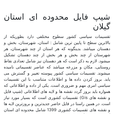
شیپ فایل (لایه GIS)
شیپ فایل محدوده ای استان
پرسشنامه
گیلان
نقشه
طرح و برنامه
تقسیمات سیاسی کشور سطوح مختلفی دارد بطوریکه از
بالاترین سطح تا پایین ترین شامل : استان، شهرستان، بخش و
گزارش
دهستان میباشد. بدینگونه که هر استان از چند شهرستان، هر
شهرستان از چند بخش و هر بخش از چند دهستان تشکیل
میشود. لازم به ذکر است که هر دهستان نیز شامل تعدادی نقاط
دسته بندی مکانی
روستایی، مکان و مزرعه میباشد که عناصر تقسیماتی نامیده
میشوند. تقسیمات سیاسی کشور پیوسته تغییر و گسترش می
یابد. بروز کردن داده ها و اطلاعات متناسب با این تقسیمات
ایران
سیاسی امری مهم و ضروری است. یکی از داده و اطلاعاتی که
همواره باید بروز گردد نقشه ها و لایه های اطلاعاتی (شیپ فایل
آذربایجان شرقی
و نقشه های Gis) تقسیمات کشوری است که بسیار مورد نیاز
آذربایجان غربی
است. در همین راستا در فایل حاضر جدیدترین و بروزترین لایه ها
و نقشه های تقسیمات کشوری 1399 شامل محدوده ای استان
اردبیل