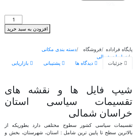
سمنان
شیپ
سیستان و بلوچستان
فایل
افزودن به سبد خرید
ها
فارس
و
قزوین
نقشه
ه
دسته بندی مکانی
های
قم
تقسیمات
اه ها
پشتیبانی
بازاریابی
سیاسی
کردستان
استان
کرمان
خراسان
 ها و نقشه های
شمالی
کرمانشاه
 سیاسی استان
عدد
کهگیلویه و بویراحمد
الی
گلستان
ر سطوح مختلفی دارد بطوریکه از
گیلان
ن ترین شامل : استان، شهرستان، بخش و