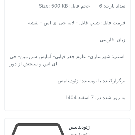
خراسان
یل: Size: 500 KB
شمالی
عدد
ل - لایه جی ای اس - نقشه
وم جغرافیایی- آمایش سرزمین- جی
ای اس و سنجش از دور
ه: ژئودیتابیس
دیتابیس
دیتابیس