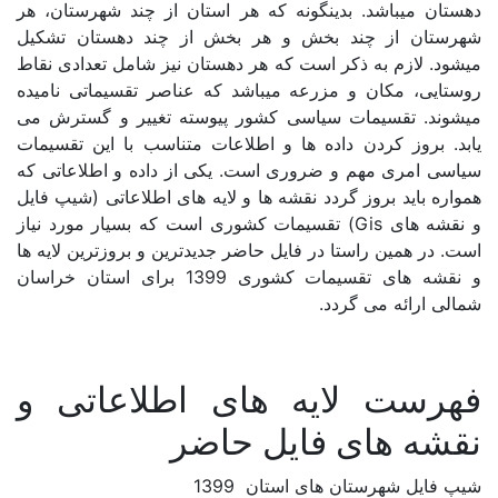
ونه که هر استان از چند شهرستان، هر
لرستان
 و هر بخش از چند دهستان تشکیل
ت که هر دهستان نیز شامل تعدادی نقاط
مازندران
ه میباشد که عناصر تقسیماتی نامیده
مرکزی
سی کشور پیوسته تغییر و گسترش می
 ها و اطلاعات متناسب با این تقسیمات
هرمزگان
ری است. یکی از داده و اطلاعاتی که
نقشه ها و لایه های اطلاعاتی (شیپ فایل
همدان
های Gis) تقسیمات کشوری است که بسیار مورد نیاز
یزد
فایل حاضر جدیدترین و بروزترین لایه ها
و نقشه های تقسیمات کشوری 1399 برای استان خراسان
متا بلاگ
 های اطلاعاتی و
تماس با ما
ایل حاضر
ستان 1399