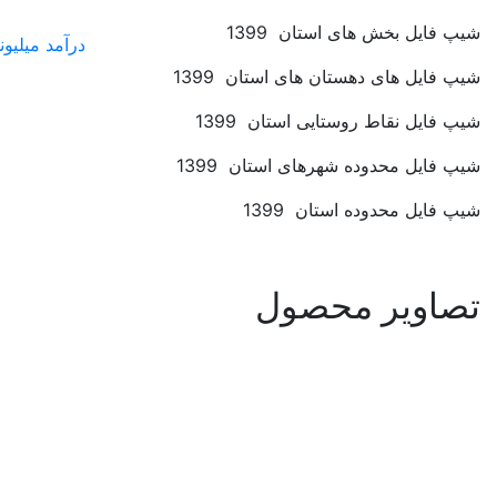
فروشنده شوید
 1399
درآمد میلیونی داشته باشید
ی استان 1399
ستان 1399
 استان 1399
139
صول