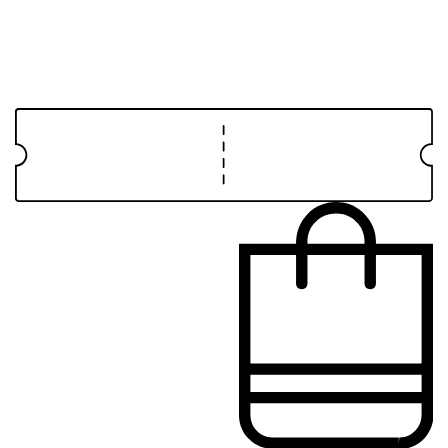
خراسان شمالی
اصفهان
البرز
ایلام
بوشهر
تهران
چهارمحال و بختیاری
خراسان جنوبی
خراسان رضوی
قیمت
قیمت
73,000
تومان
59,000
تومان
خراسان شمالی
اصلی:
فعلی:
73,000تومان
59,000تومان.
خوزستان
بود.
زنجان