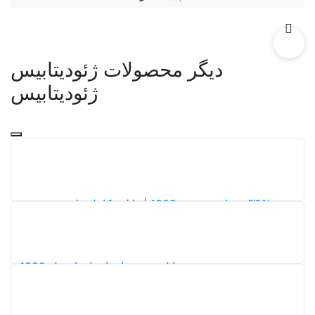
ر محصولات ژئودیتابیس
ژئودیتابیس
طرح جامع سنندج 1385 | دانلود کامل طرح توسعه و
ندج به همراه 38 نقشه تخصصی
298
5,0
 فایل بخش های استان اردبیل 1399
123
5,0