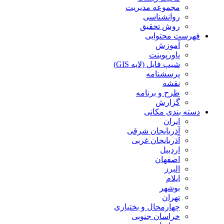
مجموعه مدیریت
روانشناسی
روش تحقیق
فهرست محتوایی
آموزش
پاورپوینت
شیپ فایل (لایه GIS)
پرسشنامه
نقشه
طرح و برنامه
گزارش
دسته بندی مکانی
ایران
آذربایجان شرقی
آذربایجان غربی
اردبیل
اصفهان
البرز
ایلام
بوشهر
تهران
چهارمحال و بختیاری
خراسان جنوبی