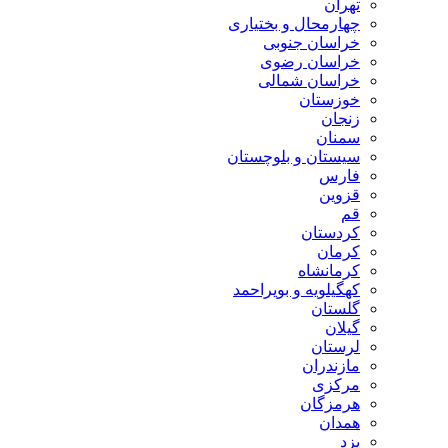
تهران
چهارمحال و بختیاری
خراسان جنوبی
خراسان رضوی
خراسان شمالی
خوزستان
زنجان
سمنان
سیستان و بلوچستان
فارس
قزوین
قم
کردستان
کرمان
کرمانشاه
کهگیلویه و بویراحمد
گلستان
گیلان
لرستان
مازندران
مرکزی
هرمزگان
همدان
یزد