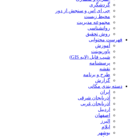
گردشگری
جی ای اس و سنجش از دور
محیط زیست
مجموعه مدیریت
روانشناسی
روش تحقیق
فهرست محتوایی
آموزش
پاورپوینت
شیپ فایل (لایه GIS)
پرسشنامه
نقشه
طرح و برنامه
گزارش
دسته بندی مکانی
ایران
آذربایجان شرقی
آذربایجان غربی
اردبیل
اصفهان
البرز
ایلام
بوشهر