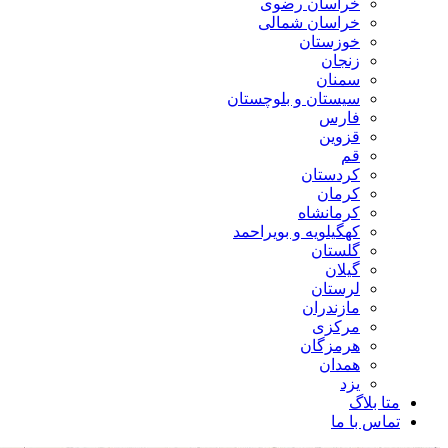
خراسان رضوی
خراسان شمالی
خوزستان
زنجان
سمنان
سیستان و بلوچستان
فارس
قزوین
قم
کردستان
کرمان
کرمانشاه
کهگیلویه و بویراحمد
گلستان
گیلان
لرستان
مازندران
مرکزی
هرمزگان
همدان
یزد
متا بلاگ
تماس با ما